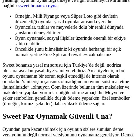
yasallığı, oyunun oynandığı ülkeye ve ilgili düzenleyici kurumlara
bağlıdır
sweet bonanza oyna
.
Örneğin, Milli Piyango veya Süper Loto gibi devletin
düzenlediği oyunlar yasal oyunlar arasında yer alır.
Oyuncular, tatlılar ve meyvelerle dolu bir renkli dünyada
şanslarını deneyebilirler.
Oyun oynamak, sosyal ilişkiler üzerinde önemli bir etkiye
sahip olabilir.
Öncelikle şunu bilmelisiniz ki oyunda herhangi bir açık
aramak yerine Free Spin and rewrite» «almalısınız.
Sweet bonanza yasal mı sorusu için Türkiye’de değil, nodriza
uluslararası alan yasal diye yanıt verebiliriz. Ama üyeler için bu
oyunu oynamanın bir sorun teşkil etmediği de internet olarak
ortadadır. Yani erişim şansınız olmadığından oyunu suistimal etme
ihtimalinizde“ „olmuyor. Com üzerinde bulunan tüm makaleler ve
makalelere yapılan yorumlar bilgilendirme amaçlıdır. Meyve ve
şeker sembolleri genellikle düşük ödeme yaparken, özel semboller
(örneğin, kırmızı şekerler) daha yüksek ödeme sağlar.
Sweet Paz Oynamak Güvenli Una?
Oyundan para kazanabilmek için oyunun sizlere sunulan deme
versiyonunu değil normal versiyonunu oynamanız gerekiyor. Demo