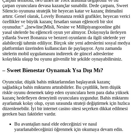
Çarpan sembolü, two times ile 100x arasında değişebilir ve bu
çarpan oyunculara devasa kazançlar sunabilir. Dede çarpanı, Sweet
Silencio oyununa stratejik bir heyecan katar ve kazanç ihtimalini
artırır. Genel olarak, Lovely Bonanza renkli grafikler, heyecan verici
özellikler ve büyük kazanç fırsatları sunan eğlenceli bir slot
oyunudur.“ „[newline]Misli, Nesine ve Millipiyangoonline gibi
yasal sitelerde bu eğlenceli oyun yer almıyor. Dolayısıyla ilerleyen
yıllarda Sweet Bonanza ve benzeri oyunların da ilgili sitelerde yer
alabileceği tahmin ediliyor. Birçok site yeni adreslerini sosyal medya
platformları üzerinden kullanıcıları ile paylaşıyor. Aynı zamanda
sitelerin mobil uygulamasını indirerek de güncel adreslerine
kolaylıkla ulaşıp bu oyunu güvenilir bir şekilde oynayabilirsiniz.
– Sweet Bienestar Oynamak Ysa Dışı Mı?
Oyuncular, düşük bahis miktarlarından başlayarak kazanç
sağladıkça bahis miktarını artırabilirler. Bu çeşitlilik, hem düşük
riskle oyunu denemek talep eden oyunculara hem para daha yüksek
kazanç hedefleyen deneyimli oyunculara uygundur. Bahis miktarını
ayarlamak kolay olup, oyun sırasında strateji değiştirmek için hızlıca
düzenlenebilir. İyi bir internet casino sitesi seçerken dikkat edilmesi
gereken bazı faktörler vardır.
Bu avantajları nasıl elde edeceğinizi ve nasıl
yararlanabileceğinizi öğrenmek için okumaya devam edin.