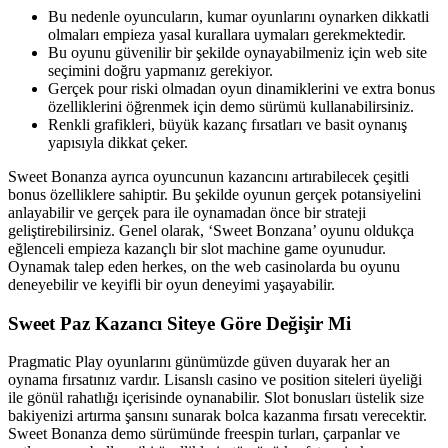
Bu nedenle oyuncuların, kumar oyunlarını oynarken dikkatli
olmaları empieza yasal kurallara uymaları gerekmektedir.
Bu oyunu güvenilir bir şekilde oynayabilmeniz için web site
seçimini doğru yapmanız gerekiyor.
Gerçek pour riski olmadan oyun dinamiklerini ve extra bonus
özelliklerini öğrenmek için demo sürümü kullanabilirsiniz.
Renkli grafikleri, büyük kazanç fırsatları ve basit oynanış
yapısıyla dikkat çeker.
Sweet Bonanza ayrıca oyuncunun kazancını artırabilecek çeşitli
bonus özelliklere sahiptir. Bu şekilde oyunun gerçek potansiyelini
anlayabilir ve gerçek para ile oynamadan önce bir strateji
geliştirebilirsiniz. Genel olarak, ‘Sweet Bonzana’ oyunu oldukça
eğlenceli empieza kazançlı bir slot machine game oyunudur.
Oynamak talep eden herkes, on the web casinolarda bu oyunu
deneyebilir ve keyifli bir oyun deneyimi yaşayabilir.
Sweet Paz Kazancı Siteye Göre Değişir Mi
Pragmatic Play oyunlarını günümüzde güven duyarak her an
oynama fırsatınız vardır. Lisanslı casino ve position siteleri üyeliği
ile gönül rahatlığı içerisinde oynanabilir. Slot bonusları üstelik size
bakiyenizi artırma şansını sunarak bolca kazanma fırsatı verecektir.
Sweet Bonanza demo sürümünde freespin turları, çarpanlar ve