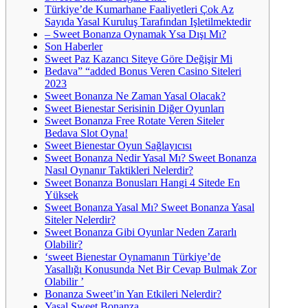
Türkiye’de Kumarhane Faaliyetleri Çok Az
Sayıda Yasal Kuruluş Tarafından Işletilmektedir
– Sweet Bonanza Oynamak Ysa Dışı Mı?
Son Haberler
Sweet Paz Kazancı Siteye Göre Değişir Mi
Bedava” “added Bonus Veren Casino Siteleri
2023
Sweet Bonanza Ne Zaman Yasal Olacak?
Sweet Bienestar Serisinin Diğer Oyunları
Sweet Bonanza Free Rotate Veren Siteler
Bedava Slot Oyna!
Sweet Bienestar Oyun Sağlayıcısı
Sweet Bonanza Nedir Yasal Mı? Sweet Bonanza
Nasıl Oynanır Taktikleri Nelerdir?
Sweet Bonanza Bonusları Hangi 4 Sitede En
Yüksek
Sweet Bonanza Yasal Mı? Sweet Bonanza Yasal
Siteler Nelerdir?
Sweet Bonanza Gibi Oyunlar Neden Zararlı
Olabilir?
‘sweet Bienestar Oynamanın Türkiye’de
Yasallığı Konusunda Net Bir Cevap Bulmak Zor
Olabilir ’
Bonanza Sweet’in Yan Etkileri Nelerdir?
Yasal Sweet Bonanza