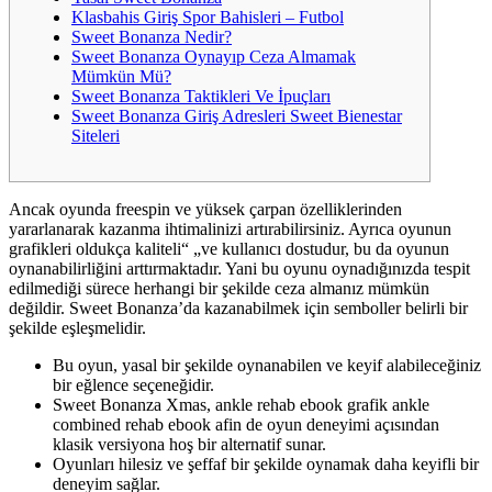
Klasbahis Giriş Spor Bahisleri – Futbol
Sweet Bonanza Nedir?
Sweet Bonanza Oynayıp Ceza Almamak
Mümkün Mü?
Sweet Bonanza Taktikleri Ve İpuçları
Sweet Bonanza Giriş Adresleri Sweet Bienestar
Siteleri
Ancak oyunda freespin ve yüksek çarpan özelliklerinden
yararlanarak kazanma ihtimalinizi artırabilirsiniz. Ayrıca oyunun
grafikleri oldukça kaliteli“ „ve kullanıcı dostudur, bu da oyunun
oynanabilirliğini arttırmaktadır. Yani bu oyunu oynadığınızda tespit
edilmediği sürece herhangi bir şekilde ceza almanız mümkün
değildir. Sweet Bonanza’da kazanabilmek için semboller belirli bir
şekilde eşleşmelidir.
Bu oyun, yasal bir şekilde oynanabilen ve keyif alabileceğiniz
bir eğlence seçeneğidir.
Sweet Bonanza Xmas, ankle rehab ebook grafik ankle
combined rehab ebook afin de oyun deneyimi açısından
klasik versiyona hoş bir alternatif sunar.
Oyunları hilesiz ve şeffaf bir şekilde oynamak daha keyifli bir
deneyim sağlar.