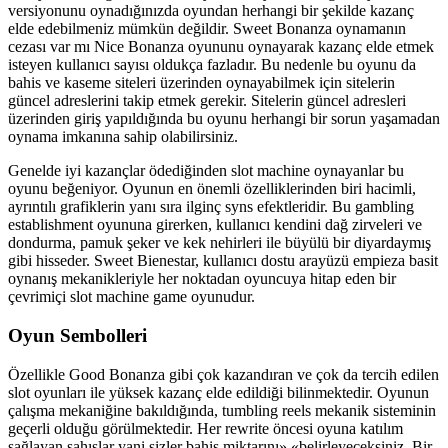
versiyonunu oynadığınızda oyundan herhangi bir şekilde kazanç
elde edebilmeniz mümkün değildir. Sweet Bonanza oynamanın
cezası var mı Nice Bonanza oyununu oynayarak kazanç elde etmek
isteyen kullanıcı sayısı oldukça fazladır. Bu nedenle bu oyunu da
bahis ve kaseme siteleri üzerinden oynayabilmek için sitelerin
güncel adreslerini takip etmek gerekir. Sitelerin güncel adresleri
üzerinden giriş yapıldığında bu oyunu herhangi bir sorun yaşamadan
oynama imkanına sahip olabilirsiniz.
Genelde iyi kazançlar ödediğinden slot machine oynayanlar bu
oyunu beğeniyor. Oyunun en önemli özelliklerinden biri hacimli,
ayrıntılı grafiklerin yanı sıra ilginç syns efektleridir. Bu gambling
establishment oyununa girerken, kullanıcı kendini dağ zirveleri ve
dondurma, pamuk şeker ve kek nehirleri ile büyülü bir diyardaymış
gibi hisseder. Sweet Bienestar, kullanıcı dostu arayüzü empieza basit
oynanış mekanikleriyle her noktadan oyuncuya hitap eden bir
çevrimiçi slot machine game oyunudur.
Oyun Sembolleri
Özellikle Good Bonanza gibi çok kazandıran ve çok da tercih edilen
slot oyunları ile yüksek kazanç elde edildiği bilinmektedir. Oyunun
çalışma mekaniğine bakıldığında, tumbling reels mekanik sisteminin
geçerli olduğu görülmektedir. Her rewrite öncesi oyuna katılım
sağlayan şahıslar yani sizler bahis miktarını» «belirleyeceksiniz. Bir