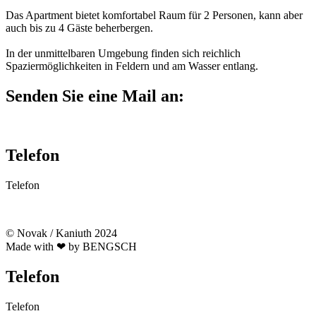
Das Apartment bietet komfortabel Raum für 2 Personen, kann aber
auch bis zu 4 Gäste beherbergen.
In der unmittelbaren Umgebung finden sich reichlich
Spaziermöglichkeiten in Feldern und am Wasser entlang.
Senden Sie eine Mail an:
mail@maisonette-11a.de
Telefon
Telefon
03328 332 164
© Novak / Kaniuth 2024
Made with ❤ by BENGSCH
Telefon
Telefon
03328 332 164