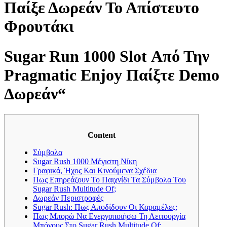
Παίξε Δωρεάν Το Απίστευτο
Φρουτάκι
Sugar Run 1000 Slot Από Την
Pragmatic Enjoy Παίξτε Demo
Δωρεάν“
Content
Σύμβολα
Sugar Rush 1000 Μέγιστη Νίκη
Γραφικά, Ήχος Και Κινούμενα Σχέδια
Πως Επηρεάζουν Το Παιχνίδι Τα Σύμβολα Του
Sugar Rush Multitude Of;
Δωρεάν Περιστροφές
Sugar Rush: Πως Αποδίδουν Οι Καραμέλες;
Πως Μπορώ Να Ενεργοποιήσω Τη Λειτουργία
Μπόνους Στο Sugar Rush Multitude Of;