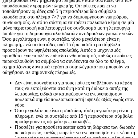
χρησιμοποιεί έναν μηχανισμό πληρωμών κατά συστάδες αντί των
παραδοσιακών γραμμών πληρωμής. Οι παίκτες πρέπει να
τοποθετήσουν ομάδες από 5 ή περισσότερα ίδια σύμβολα
οπουδήποτε στο πλέγμα 7×7 για να δημιουργήσουν νικηφόρους
συνδυασμούς. Αυτό το σύστημα επιτρέπει πολλαπλά κέρδη σε μία
μόνο περιστροφή και λειτουργεί σε συνδυασμό με τη λειτουργία
tumble για τη δημιουργία αλυσιδωτών αντιδράσεων γλυκών νικών.
Όσο μεγαλύτερη είναι η συστάδα, τόσο μεγαλύτερη είναι η
πληρωμή, ενώ οι συστάδες από 15 ή περισσότερα σύμβολα
προσφέρουν τις υψηλότερες απολαβές. Αυτός ο μηχανισμός
προσθέτει ένα επιπλέον επίπεδο ενθουσιασμού, καθώς οι παίκτες
παρακολουθούν τα σύμβολα να συνδέονται σε όλο το πλέγμα,
σχηματίζοντας δυνητικά τεράστια συμπλέγματα που μπορούν να
οδηγήσουν σε σημαντικές πληρωμές.
Δεν είναι ασυνήθιστο για τους παίκτες να βλέπουν τα κέρδη
τους να εκτοξεύονται στα ύψη κατά τη διάρκεια αυτής της
λειτουργίας, ειδικά αν καταφέρουν να ενεργοποιήσουν
πολλαπλά σημεία πολλαπλασιαστή υψηλής αξίας νωρίς στον
γύρο.
Όσο μεγαλύτερη είναι η συστάδα, τόσο μεγαλύτερη είναι η
πληρωμή, ενώ οι συστάδες από 15 ή περισσότερα σύμβολα
προσφέρουν τις υψηλότερες απολαβές.
Προσέξτε για πρόσθετα scatter κατά τη διάρκεια των δωρεάν
περιστροφών, καθώς μπορείτε να ενεργοποιήσετε εκ νέου τη