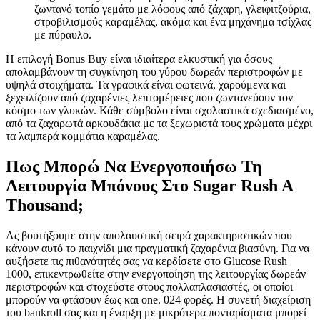
ζωντανό τοπίο γεμάτο με λόφους από ζάχαρη, γλειφιτζούρια,
στροβιλισμούς καραμέλας, ακόμα και ένα μηχάνημα τσίχλας
με πύραυλο.
Η επιλογή Bonus Buy είναι ιδιαίτερα ελκυστική για όσους
απολαμβάνουν τη συγκίνηση του γύρου δωρεάν περιστροφών με
υψηλά στοιχήματα. Τα γραφικά είναι φωτεινά, χαρούμενα και
ξεχειλίζουν από ζαχαρένιες λεπτομέρειες που ζωντανεύουν τον
κόσμο των γλυκών. Κάθε σύμβολο είναι σχολαστικά σχεδιασμένο,
από τα ζαχαρωτά αρκουδάκια με τα ξεχωριστά τους χρώματα μέχρι
τα λαμπερά κομμάτια καραμέλας.
Πως Μπορώ Να Ενεργοποιήσω Τη
Λειτουργία Μπόνους Στο Sugar Rush A
Thousand;
Ας βουτήξουμε στην απολαυστική σειρά χαρακτηριστικών που
κάνουν αυτό το παιχνίδι μια πραγματική ζαχαρένια βιασύνη. Για να
αυξήσετε τις πιθανότητές σας να κερδίσετε στο Glucose Rush
1000, επικεντρωθείτε στην ενεργοποίηση της λειτουργίας δωρεάν
περιστροφών και στοχεύστε στους πολλαπλασιαστές, οι οποίοι
μπορούν να φτάσουν έως και one. 024 φορές. Η συνετή διαχείριση
του bankroll σας και η έναρξη με μικρότερα πονταρίσματα μπορεί