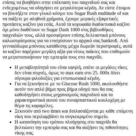
επίσης να βοηθήσει στην επέκταση του παιχνιδιού σας και
ενδεχομένως να οδηγήσει σε μεγαλύτερα κέρδη. Αν είστε έτοιμοι
να βουτήξετε στον γλυκό κόσμο του Sugar Rush multitude of και
να παίξετε με αληθινά χρήματα, έχουμε μερικές εξαιρετικές
προτάσεις καζίνο για εσάς. Αυτά τα κορυφαία διαδικτυακά καζίνο
όχι μόνο διαθέτουν το Sugar Dash 1000 στις βιβλιοθήκες
παιχνιδιών τους, αλλά προσφέρουν επίσης δελεαστικά μπόνους
καλωσορίσματος για να ενισχύσουν το αρχικό σας bankroll. Από
γενναιόδωρα μπόνους κατάθεσης μέχρι δωρεάν περιστροφές, αυτά
τα καζίνο παρέχουν μεγάλη αξία για νέους παίκτες που επιθυμούν
να μεγιστοποιήσουν την εμπειρία τους στο παιχνίδι.
Η μεταβλητότητά του είναι υψηλή, οπότε οι μεγάλες νίκες
δεν είναι συχνές, όμως το max earn στο 25. 000x δίνει
σίγουρα φιλοδοξίες για εντυπωσιακά κέρδη.
Για να ξεκινήσετε με το Glucose Rush 1000, ακολουθήστε
αυτόν τον απλό βήμα προς βήμα οδηγό που θα σας
καθοδηγήσει στους μηχανισμούς παιχνιδιού και τα
χαρακτηριστικά αυτού του συναρπαστικού κουλοχέρη με
θέμα τις καραμέλες.
Ξεκινούν από two times και διπλασιάζονται με κάθε επόμενη
νίκη που περιλαμβάνει το συγκεκριμένο σημείο.
Η κατανόηση του τρόπου πλοήγησης στο παιχνίδι θα
βελτιώσει την εμπειρία σας και θα αυξήσει τις πιθανότητες
νίκης σας.