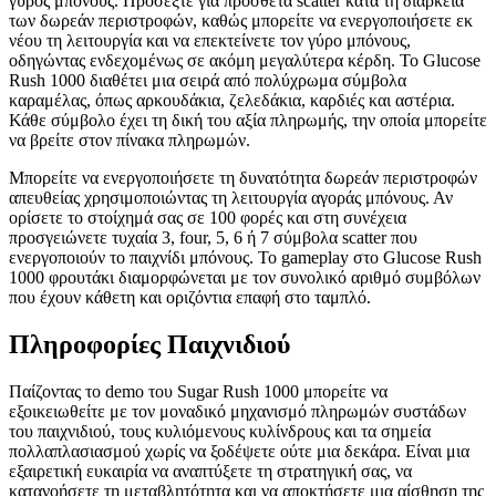
γύρος μπόνους. Προσέξτε για πρόσθετα scatter κατά τη διάρκεια
των δωρεάν περιστροφών, καθώς μπορείτε να ενεργοποιήσετε εκ
νέου τη λειτουργία και να επεκτείνετε τον γύρο μπόνους,
οδηγώντας ενδεχομένως σε ακόμη μεγαλύτερα κέρδη. Το Glucose
Rush 1000 διαθέτει μια σειρά από πολύχρωμα σύμβολα
καραμέλας, όπως αρκουδάκια, ζελεδάκια, καρδιές και αστέρια.
Κάθε σύμβολο έχει τη δική του αξία πληρωμής, την οποία μπορείτε
να βρείτε στον πίνακα πληρωμών.
Μπορείτε να ενεργοποιήσετε τη δυνατότητα δωρεάν περιστροφών
απευθείας χρησιμοποιώντας τη λειτουργία αγοράς μπόνους. Αν
ορίσετε το στοίχημά σας σε 100 φορές και στη συνέχεια
προσγειώνετε τυχαία 3, four, 5, 6 ή 7 σύμβολα scatter που
ενεργοποιούν το παιχνίδι μπόνους. Το gameplay στο Glucose Rush
1000 φρουτάκι διαμορφώνεται με τον συνολικό αριθμό συμβόλων
που έχουν κάθετη και οριζόντια επαφή στο ταμπλό.
Πληροφορίες Παιχνιδιού
Παίζοντας το demo του Sugar Rush 1000 μπορείτε να
εξοικειωθείτε με τον μοναδικό μηχανισμό πληρωμών συστάδων
του παιχνιδιού, τους κυλιόμενους κυλίνδρους και τα σημεία
πολλαπλασιασμού χωρίς να ξοδέψετε ούτε μια δεκάρα. Είναι μια
εξαιρετική ευκαιρία να αναπτύξετε τη στρατηγική σας, να
κατανοήσετε τη μεταβλητότητα και να αποκτήσετε μια αίσθηση της