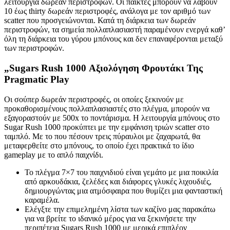
λειτουργία δωρεάν περιστροφών. Οι παίκτες μπορούν να λάβουν
10 έως thirty δωρεάν περιστροφές, ανάλογα με τον αριθμό των
scatter που προσγειώνονται. Κατά τη διάρκεια των δωρεάν
περιστροφών, τα σημεία πολλαπλασιαστή παραμένουν ενεργά καθ’
όλη τη διάρκεια του γύρου μπόνους και δεν επαναφέρονται μεταξύ
των περιστροφών.
„Sugars Rush 1000 Αξιολόγηση Φρουτάκι Της
Pragmatic Play
Οι σούπερ δωρεάν περιστροφές, οι οποίες ξεκινούν με
προκαθορισμένους πολλαπλασιαστές στο πλέγμα, μπορούν να
εξαγοραστούν με 500x το ποντάρισμα. Η λειτουργία μπόνους στο
Sugar Rush 1000 προκύπτει με την εμφάνιση τριών scatter στο
ταμπλό. Με το που πέσουν τρεις πύραυλοι με ζαχαρωτά, θα
μεταφερθείτε στο μπόνους, το οποίο έχει πρακτικά το ίδιο
gameplay με το απλό παιχνίδι.
Το πλέγμα 7×7 του παιχνιδιού είναι γεμάτο με μια ποικιλία
από αρκουδάκια, ζελέδες και διάφορες γλυκές λιχουδιές,
δημιουργώντας μια ατμόσφαιρα που θυμίζει μια φανταστική
καραμέλα.
Ελέγξτε την επιμελημένη λίστα των καζίνο μας παρακάτω
για να βρείτε το ιδανικό μέρος για να ξεκινήσετε την
περιπέτεια Sugars Rush 1000 με μερικά επιπλέον