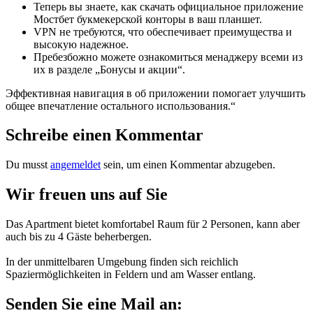
Теперь вы знаете, как скачать официальное приложение
Мостбет букмекерской конторы в ваш планшет.
VPN не требуются, что обеспечивает преимущества и
высокую надежное.
Пребезбожно можете ознакомиться менаджеру всеми из
их в разделе „Бонусы и акции“.
Эффективная навигация в об приложении помогает улучшить
общее впечатление остального использования.“
Schreibe einen Kommentar
Du musst
angemeldet
sein, um einen Kommentar abzugeben.
Wir freuen uns auf Sie
Das Apartment bietet komfortabel Raum für 2 Personen, kann aber
auch bis zu 4 Gäste beherbergen.
In der unmittelbaren Umgebung finden sich reichlich
Spaziermöglichkeiten in Feldern und am Wasser entlang.
Senden Sie eine Mail an: