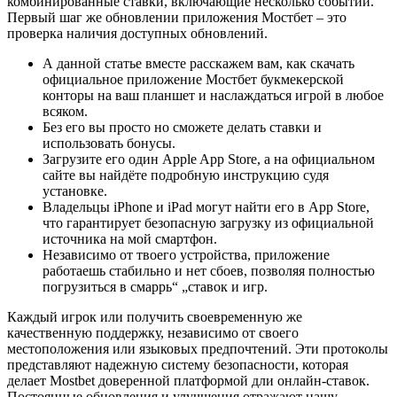
комбинированные ставки, включающие несколько событий.
Первый шаг же обновлении приложения Мостбет – это
проверка наличия доступных обновлений.
А данной статье вместе расскажем вам, как скачать
официальное приложение Мостбет букмекерской
конторы на ваш планшет и наслаждаться игрой в любое
всяком.
Без его вы просто но сможете делать ставки и
использовать бонусы.
Загрузите его один Apple App Store, а на официальном
сайте вы найдёте подробную инструкцию судя
установке.
Владельцы iPhone и iPad могут найти его в App Store,
что гарантирует безопасную загрузку из официальной
источника на мой смартфон.
Независимо от твоего устройства, приложение
работаешь стабильно и нет сбоев, позволяя полностью
погрузиться в смаррь“ „ставок и игр.
Каждый игрок или получить своевременную же
качественную поддержку, независимо от своего
местоположения или языковых предпочтений. Эти протоколы
представляют надежную систему безопасности, которая
делает Mostbet доверенной платформой дли онлайн-ставок.
Постоянные обновления и улучшения отражают нашу