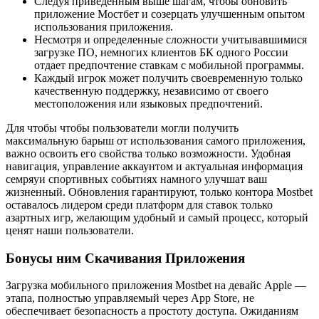
Следуя приведенным выше шагам, чтобы обновить
приложение Мостбет и созерцать улучшенным опытом
использования приложения.
Несмотря и определенные сложности учитывавшимися
загрузке ПО, немногих клиентов БК одного России
отдает предпочтение ставкам с мобильной программы.
Каждый игрок может получить своевременную только
качественную поддержку, независимо от своего
местоположения или языковых предпочтений.
Для чтобы чтобы пользователи могли получить
максимальную барыш от использования самого приложения,
важно освоить его свойства только возможности. Удобная
навигация, управление аккаунтом и актуальная информация
семряуи спортивных событиях намного улучшат ваш
жизненный. Обновления гарантируют, только контора Mostbet
оставалось лидером среди платформ для ставок только
азартных игр, желающим удобный и самый процесс, который
ценят наши пользователи.
Бонусы ним Скачивания Приложения
Загрузка мобильного приложения Mostbet на девайс Apple —
этапа, полностью управляемый через App Store, не
обеспечивает безопасность а простоту доступа. Ожиданиям