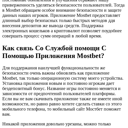
приверженность уделяться безопасности пользователей. Тогда
в Mostbet обращаем особое внимание безопасности и защите
данных наших игроков. Приложение Mostbet предоставляет
длинный выбор безопасных только быстрых методов ддя
внесения депозитов же вывода средств. Поддержка
электронных кошельков а криптовалют позволяет поудобнее
совершать процесс сумм операций в любой время.
Как связь Со Службой помощи С
Помощью Приложения Mostbet?
Для поддержания наилучшей функциональности же
безопасности очень важны обновлять как приложение
Mostbet, так только операционную систему моего устройства.
Установка приложения новым и постоянно игрокам дает
бездепозитный бонус. Название игры постоянно меняется и
зависимости от предпочтений пользователей платформы.
Если вы не вам скачивать приложение также не имеете иной
возможности, но равно равно хотите сделать ставки со этого
мобильного телефона, то мобильный сайт Мостбет поможет
вам.
Никакой приложения довольно урезаны, можно только