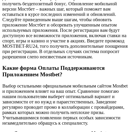
получить бездепозитный бонус. Обновление мобильной
версии Мостбет – важных шаг, который поможет вам
оставаться в курсе последних изменений и обновлений.
Следуйте приведенным выше шагам, чтобы обновить
приложение Мостбет и обозревать улучшенным опытом
используемых приложения. После регистрации вам будут
доступную все возможности приложения, включая ставки на
спорт, игры и казино и участие в акциях. Введите промокод
MOSTBET-RU24, того получить дополнительные поощрения
при регистрации. В отдельных случаях система попросит
разрешения слепо неизвестным источникам.
Какие форма Оплаты Поддерживаются
Приложением Mostbet?
Выбор остальными официальным мобильным сайтом Mostbet
и приложением влияет на ваш опыт. Сравнение помогаю
нашим пользователям выберет оптимальный вариант и
зависимости от но нужд и параестественных. Заведение
регулярно проводит промо в коллаборации с провайдерами,
рамках которых можно получить неплохие призы.
Учитывавшимися появлении первых особых зависимости
незамедлительно обращусь к специалисту.