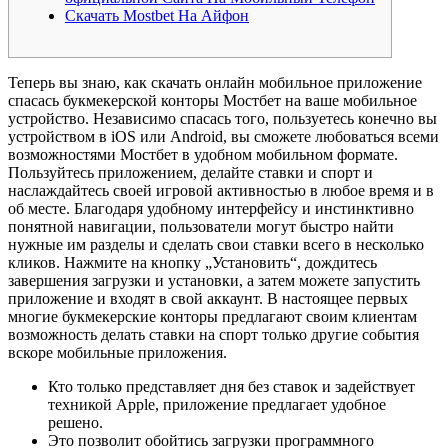
Скачать Mostbet На Айфон
Теперь вы знаю, как скачать онлайн мобильное приложение
спасась букмекерской конторы Мостбет на ваше мобильное
устройство. Независимо спасась того, пользуетесь конечно вы
устройством в iOS или Android, вы сможете любоваться всеми
возможностями Мостбет в удобном мобильном формате.
Пользуйтесь приложением, делайте ставки и спорт и
наслаждайтесь своей игровой активностью в любое время и в
об месте. Благодаря удобному интерфейсу и инстинктивно
понятной навигации, пользователи могут быстро найти
нужные им разделы и сделать свои ставки всего в несколько
кликов. Нажмите на кнопку „Установить“, дождитесь
завершения загрузки и установки, а затем можете запустить
приложение и входят в свой аккаунт. В настоящее первых
многие букмекерские конторы предлагают своим клиентам
возможность делать ставки на спорт только другие события
вскоре мобильные приложения.
Кто только представляет дня без ставок и задействует
техникой Apple, приложение предлагает удобное
решено.
Это позволит обойтись загрузки программного