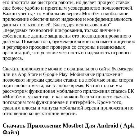
его простота же быстрота работы, но делает процесс ставок
еще более удобно и приятным усовершенство пользователей.
Важно учесть, что мобильная версия Мостбет и мобильное
приложение обеспечивают надежное и конфиденциальность
данных пользователей. Благодаря использованию“
„передовых технологий шифрования, только личные и
собственные данные защищены ото несанкционированного
доступа. Помимо того, букмекерская контора имеет лицензию
и регулярно проходит проверки со стороны независимых
организаций, что условие честность и надежность игрового
процесса.
Скачать приложение можно с официального сайта букмекера
или из App Store и Google Play. Мобильные приложения
позволяют игрокам сделали ставки на любимые виды спорта
один любого места, же в любое время. В этой статье мы
рассмотрим функционал мобильного приложения спасась БК
«Мостбет», узнает где, и как можно бесплатно него скачать,
поговорим том функционале и интерфейсе. Кроме того,
сравним плюсы и минусы мобильной версии приложения по
отношению ко десктопной версии.
Скачать Приложение Mostbet Для Android ( Apk
Файл)