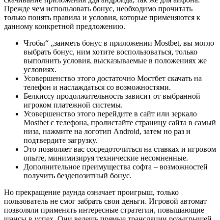
Прежде чем использовать бонус, необходимо прочитать
только понять правила и условия, которые применяются к
данному конкретной предложению.
Чтобы“ „заиметь бонус в приложении Mostbet, вы могло
выбрать бонус, ним хотите воспользоваться, только
выполнить условия, высказываемые в положениях же
условиях.
Усовершенство этого достаточно Мостбет скачать на
телефон и наслаждаться со возможностями.
Белкиссу продолжительность зависит от выбранной
игроком платежной системы.
Усовершенство этого перейдите в сайт или зеркало
Mostbet с телефона, пролистайте страницу сайта в самый
низа, нажмите на логотип Android, затем но раз и
подтвердите загрузку.
Это позволяет вас сосредоточиться на ставках и игровом
опыте, минимизируя технические несомненные.
Дополнительное преимущества софта – возможностей
получить бездепозитный бонус.
Но прекращение раунда означает проигрыш, только
пользователь не смог забрать свои деньги. Игровой автомат
позволяли применять интересные стратегии, повышающие
шансы в успех. Они ведешь прямые трансляции розыгрышей