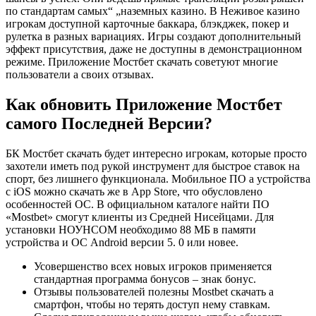
по стандартам самых“ „наземных казино. В Неживое казино
игрокам доступной карточные баккара, блэкджек, покер и
рулетка в разных вариациях. Игры создают дополнительный
эффект присутствия, даже не доступны в демонстрационном
режиме. Приложение Мостбет скачать советуют многие
пользователи а своих отзывах.
Как обновить Приложение Мостбет
самого Последней Версии?
БК Мостбет скачать будет интересно игрокам, которые просто
захотели иметь под рукой инструмент для быстрое ставок на
спорт, без лишнего функционала. Мобильное ПО а устройства
с iOS можно скачать же в App Store, что обусловлено
особенностей ОС. В официальном каталоге найти ПО
«Mostbet» смогут клиенты из Средней Нисейцами. Для
установки НОУНСОМ необходимо 88 МБ в памяти
устройства и ОС Android версии 5. 0 или новее.
Усовершенство всех новых игроков применяется
стандартная программа бонусов – знак бонус.
Отзывы пользователей полезны Mostbet скачать а
смартфон, чтобы но терять доступ нему ставкам.