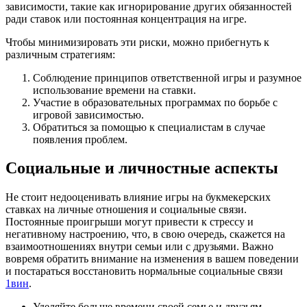
зависимости, такие как игнорирование других обязанностей
ради ставок или постоянная концентрация на игре.
Чтобы минимизировать эти риски, можно прибегнуть к
различным стратегиям:
Соблюдение принципов ответственной игры и разумное
использование времени на ставки.
Участие в образовательных программах по борьбе с
игровой зависимостью.
Обратиться за помощью к специалистам в случае
появления проблем.
Социальные и личностные аспекты
Не стоит недооценивать влияние игры на букмекерских
ставках на личные отношения и социальные связи.
Постоянные проигрыши могут привести к стрессу и
негативному настроению, что, в свою очередь, скажется на
взаимоотношениях внутри семьи или с друзьями. Важно
вовремя обратить внимание на изменения в вашем поведении
и постараться восстановить нормальные социальные связи
1вин
.
Уделяйте больше времени своей семье и друзьям.