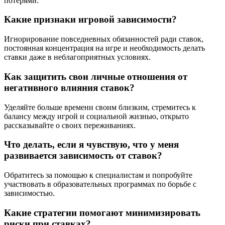
потерями.
Какие признаки игровой зависимости?
Игнорирование повседневных обязанностей ради ставок,
постоянная концентрация на игре и необходимость делать
ставки даже в неблагоприятных условиях.
Как защитить свои личные отношения от
негативного влияния ставок?
Уделяйте больше времени своим близким, стремитесь к
балансу между игрой и социальной жизнью, открыто
рассказывaйте о своих переживаниях.
Что делать, если я чувствую, что у меня
развивается зависимость от ставок?
Обратитесь за помощью к специалистам и попробуйте
участвовать в образовательных программах по борьбе с
зависимостью.
Какие стратегии помогают минимизировать
риски при ставках?