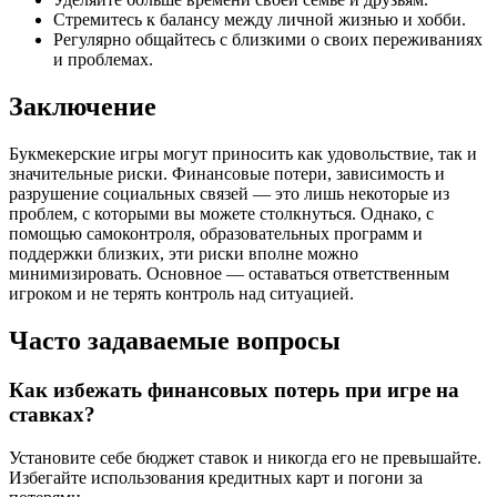
Стремитесь к балансу между личной жизнью и хобби.
Регулярно общайтесь с близкими о своих переживаниях
и проблемах.
Заключение
Букмекерские игры могут приносить как удовольствие, так и
значительные риски. Финансовые потери, зависимость и
разрушение социальных связей — это лишь некоторые из
проблем, с которыми вы можете столкнуться. Однако, с
помощью самоконтроля, образовательных программ и
поддержки близких, эти риски вполне можно
минимизировать. Основное — оставаться ответственным
игроком и не терять контроль над ситуацией.
Часто задаваемые вопросы
Как избежать финансовых потерь при игре на
ставках?
Установите себе бюджет ставок и никогда его не превышайте.
Избегайте использования кредитных карт и погони за