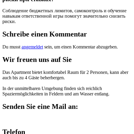
Соблюдение бюджетных лимитов, самоконтроль и обучение
навыкам ответственной игры помогут значительно снизить
риски.
Schreibe einen Kommentar
Du musst
angemeldet
sein, um einen Kommentar abzugeben.
Wir freuen uns auf Sie
Das Apartment bietet komfortabel Raum für 2 Personen, kann aber
auch bis zu 4 Gäste beherbergen.
In der unmittelbaren Umgebung finden sich reichlich
Spaziermöglichkeiten in Feldern und am Wasser entlang.
Senden Sie eine Mail an:
mail@maisonette-11a.de
Telefon