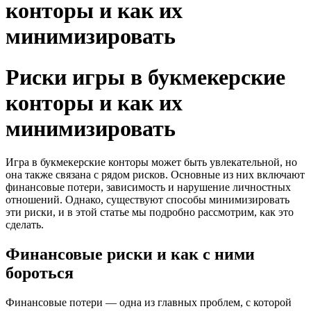
конторы и как их
минимизировать
Риски игры в букмекерские
конторы и как их
минимизировать
Игра в букмекерские конторы может быть увлекательной, но
она также связана с рядом рисков. Основные из них включают
финансовые потери, зависимость и нарушение личностных
отношений. Однако, существуют способы минимизировать
эти риски, и в этой статье мы подробно рассмотрим, как это
сделать.
Финансовые риски и как с ними
бороться
Финансовые потери — одна из главных проблем, с которой