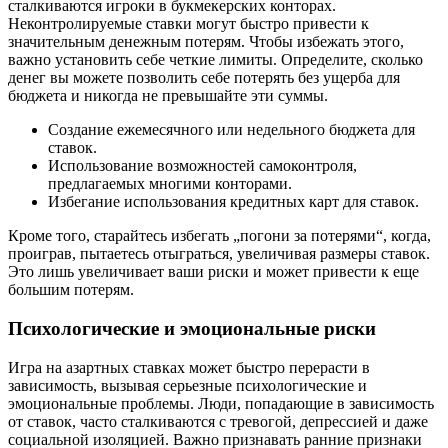
сталкиваются игроки в букмекерских конторах.
Неконтролируемые ставки могут быстро привести к
значительным денежным потерям. Чтобы избежать этого,
важно установить себе четкие лимиты. Определите, сколько
денег вы можете позволить себе потерять без ущерба для
бюджета и никогда не превышайте эти суммы.
Создание ежемесячного или недельного бюджета для
ставок.
Использование возможностей самоконтроля,
предлагаемых многими конторами.
Избегание использования кредитных карт для ставок.
Кроме того, старайтесь избегать „погони за потерями“, когда,
проиграв, пытаетесь отыграться, увеличивая размеры ставок.
Это лишь увеличивает ваши риски и может привести к еще
большим потерям.
Психологические и эмоциональные риски
Игра на азартных ставках может быстро перерасти в
зависимость, вызывая серьезные психологические и
эмоциональные проблемы. Люди, попадающие в зависимость
от ставок, часто сталкиваются с тревогой, депрессией и даже
социальной изоляцией. Важно признавать ранние признаки