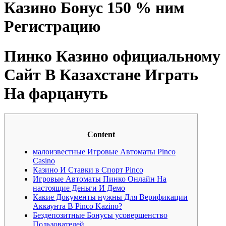
Казино Бонус 150 % ним
Регистрацию
Пинко Казино официальному
Сайт В Казахстане Играть
На фарцануть
Content
малоизвестные Игровые Автоматы Pinco
Casino
Казино И Ставки в Спорт Pinco
Игровые Автоматы Пинко Онлайн На
настоящие Деньги И Демо
Какие Документы нужны Для Верификации
Аккаунта В Pinco Kazino?
Бездепозитные Бонусы усовершенство
Пользователей