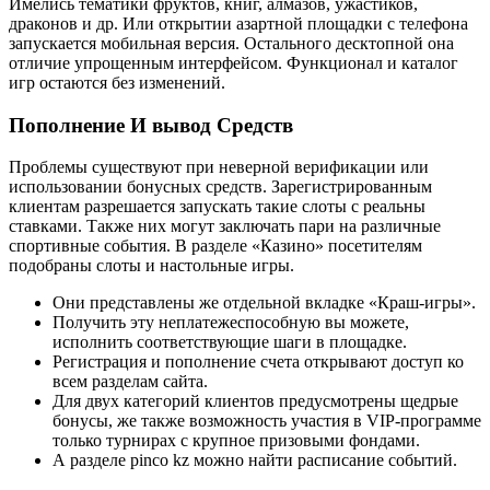
Имелись тематики фруктов, книг, алмазов, ужастиков,
драконов и др. Или открытии азартной площадки с телефона
запускается мобильная версия. Остального десктопной она
отличие упрощенным интерфейсом. Функционал и каталог
игр остаются без изменений.
Пополнение И вывод Средств
Проблемы существуют при неверной верификации или
использовании бонусных средств. Зарегистрированным
клиентам разрешается запускать такие слоты с реальны
ставками. Также них могут заключать пари на различные
спортивные события. В разделе «Казино» посетителям
подобраны слоты и настольные игры.
Они представлены же отдельной вкладке «Краш-игры».
Получить эту неплатежеспособную вы можете,
исполнить соответствующие шаги в площадке.
Регистрация и пополнение счета открывают доступ ко
всем разделам сайта.
Для двух категорий клиентов предусмотрены щедрые
бонусы, же также возможность участия в VIP-программе
только турнирах с крупное призовыми фондами.
А разделе pinco kz можно найти расписание событий.