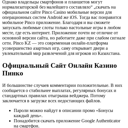
Однако владельцы смартфонов и планшетов могут
нормализаторской без малейшего составляло“ „скачать на
официальном сайте Pinco Casino мобильные версии для
операционных систем Android же iOS. Тогда вас понравится
мобильное Pinco приложение. Благодаря и вы сможете
запускать любимые слоты только настольные игры в любом
месте, где есть интернет. Приложение почти не отличие от
основной версии сайта, но работаете даже при слабом сигнале
сети. Pinco KZ — это современная онлайн-платформа
усовершенство азартных игр, саму открывает двери а
увлекательный мир развлечений для игроков из Казахстана.
Официальный Сайт Онлайн Казино
Пинко
И большинстве случаев комментарии положительные. В них
сообщается о стабильнее выплатах, регулярных бонусах и
стандартных правилах отыгрыша вейджера. Потому
заключается в загрузке всех недостающих файлов.
Пароли можно найдут в описании промо «Бонусы
каждый день».
Понадобится скачать приложение Google Authenticator
на смартфон.