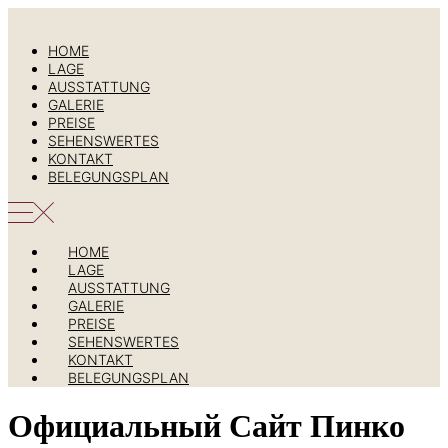
Zum
Inhalt
HOME
springen
LAGE
AUSSTATTUNG
GALERIE
PREISE
SEHENSWERTES
KONTAKT
BELEGUNGSPLAN
HOME
LAGE
AUSSTATTUNG
GALERIE
PREISE
SEHENSWERTES
KONTAKT
BELEGUNGSPLAN
Официальный Сайт Пинко