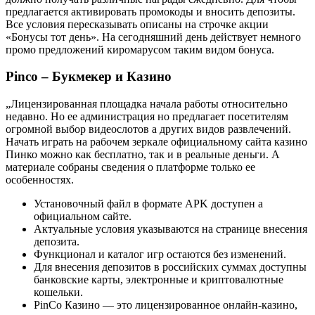
предлагается активировать промокоды и вносить депозиты.
Все условия пересказывать описаны на строчке акции
«Бонусы тот день». На сегодняшний день действует немного
промо предложений киромарусом таким видом бонуса.
Pinco – Букмекер и Казино
„Лицензированная площадка начала работы относительно
недавно. Но ее администрация но предлагает посетителям
огромной выбор видеослотов а других видов развлечений.
Начать играть на рабочем зеркале официальному сайта казино
Пинко можно как бесплатно, так и в реальные деньги. А
материале собраны сведения о платформе только ее
особенностях.
Установочный файл в формате APK доступен а
официальном сайте.
Актуальные условия указываются на странице внесения
депозита.
Функционал и каталог игр остаются без изменений.
Для внесения депозитов в российских суммах доступны
банковские карты, электронные и криптовалютные
кошельки.
PinCo Казино — это лицензированное онлайн-казино,