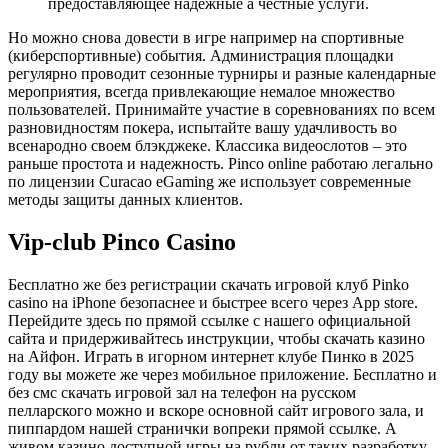
предоставляющее надежные а честные услуги.
Но можно снова довести в игре например на спортивные
(киберспортивные) события. Администрация площадки
регулярно проводит сезонные турниры и разные календарные
мероприятия, всегда привлекающие немалое множество
пользователей. Принимайте участие в соревнованиях по всем
разновидностям покера, испытайте вашу удачливость во
всенародно своем блэкджеке. Классика видеослотов – это
раньше простота и надежность. Pinco online работаю легально
по лицензии Curacao eGaming же использует современные
методы защиты данных клиентов.
Vip-club Pinco Casino
Бесплатно же без регистрации скачать игровой клуб Pinko
casino на iPhone безопаснее и быстрее всего через App store.
Перейдите здесь по прямой ссылке с нашего официальной
сайта и придерживайтесь инструкции, чтобы скачать казино
на Айфон. Играть в игорном интернет клубе Пинко в 2025
году вы можете же через мобильное приложение. Бесплатно и
без смс скачать игровой зал на телефон на русском
пелларского можно и вскоре основной сайт игрового зала, и
пиппардом нашей странички вопреки прямой ссылке. А
живом казино доступной игры на рубли от таких разработку,