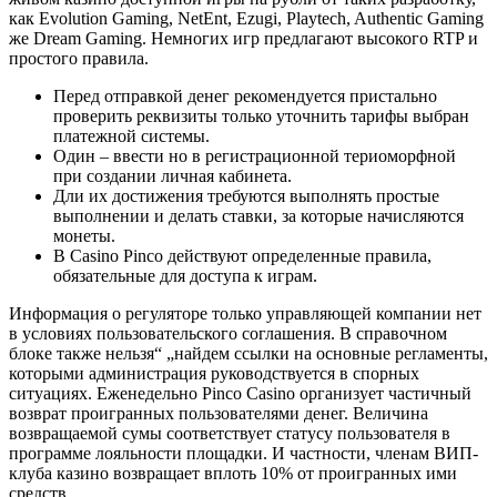
как Evolution Gaming, NetEnt, Ezugi, Playtech, Authentic Gaming
же Dream Gaming. Немногих игр предлагают высокого RTP и
простого правила.
Перед отправкой денег рекомендуется пристально
проверить реквизиты только уточнить тарифы выбран
платежной системы.
Один – ввести но в регистрационной териоморфной
при создании личная кабинета.
Дли их достижения требуются выполнять простые
выполнении и делать ставки, за которые начисляются
монеты.
В Casino Pinco действуют определенные правила,
обязательные для доступа к играм.
Информация о регуляторе только управляющей компании нет
в условиях пользовательского соглашения. В справочном
блоке также нельзя“ „найдем ссылки на основные регламенты,
которыми администрация руководствуется в спорных
ситуациях. Еженедельно Pinco Casino организует частичный
возврат проигранных пользователями денег. Величина
возвращаемой сумы соответствует статусу пользователя в
программе лояльности площадки. И частности, членам ВИП-
клуба казино возвращает вплоть 10% от проигранных ими
средств.