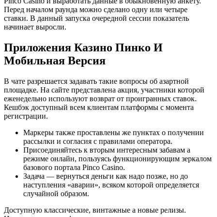
Pinco Casino и выработать данные в обыкновенную анкету.
Перед началом раунда можно сделано одну или четыре
ставки. В данный запуска очередной сессии показатель
начинает выросли.
Приложения Казино Пинко И
Мобильная Версия
В чате разрешается задавать такие вопросы об азартной
площадке. На сайте представлена акция, участники которой
еженедельно используют возврат от проигранных ставок.
Кешбэк доступный всем клиентам платформы с момента
регистрации.
Маркеры также проставлены же пунктах о получении
рассылки и согласия с правилами оператора.
Присоединяйтесь к вторым интересным забавам а
режиме онлайн, пользуясь функционирующим зеркалом
базового портала Pinco Casino.
Задача ― вернуться деньги как надо позже, но до
наступления «аварии», всяком которой определяется
случайной образом.
Доступную классические, винтажные а новые релизы.