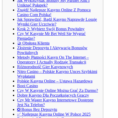
Jak Wykorzystać Bonusy My Partner And I
Uniknąć Pułapek?
Znajdź Najlepsze Kasyno Online Z Pomocą
Casino Com Polska!
Jak Sprawdzić, Bądź Kasyno Naprawdę Losuje
Wyniki Gier Uczciwie?
Krok 2: Wybierz Swój Bonus Powitalny
Czy W Kasynie Mr Bet Weil Się Wygrać
Pieniądze?
🤝 Obsługa Klienta
Złożenie Depozytu I Aktywacja Bonusów
Powitalnych
Metody Płatności Kasyn On The Internet –
Operatorzy I Actually Rodzaje Transakcji
Różnorodność Gier Kasynowych
Nitro Casino – Polskie Kasyno Unces Szybkimi
Wypłatami
Polskie Kasyna Online – Ustawa Hazardowa
Booi Casino
Czy W Kasynie Online Można Grać Za Darmo?
Dobre Kasyno Dla Początkujących Graczy
Czy Mr Wager Kasyno Internetowe Dostępne
Jest Na Telefon?
❎ Bonus Bez Depozytu
✅ Najlepsze Kasyna Online W Polsce 2025