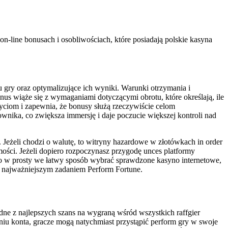
n-line bonusach i osobliwościach, które posiadają polskie kasyna
lu gry oraz optymalizujące ich wyniki. Warunki otrzymania i
s wiąże się z wymaganiami dotyczącymi obrotu, które określają, ile
yciom i zapewnia, że bonusy służą rzeczywiście celom
nika, co zwiększa immersję i daje poczucie większej kontroli nad
Jeżeli chodzi o walutę, to witryny hazardowe w złotówkach in order
mości. Jeżeli dopiero rozpoczynasz przygodę unces platformy
to w prosty we łatwy sposób wybrać sprawdzone kasyno internetowe,
t najważniejszym zadaniem Perform Fortune.
edne z najlepszych szans na wygraną wśród wszystkich raffgier
niu konta, gracze mogą natychmiast przystąpić perform gry w swoje