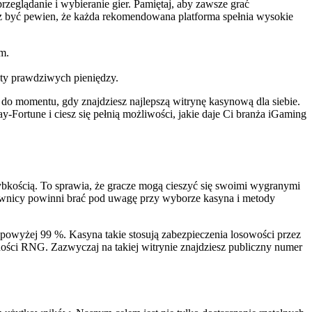
rzeglądanie i wybieranie gier. Pamiętaj, aby zawsze grać
żesz być pewien, że każda rekomendowana platforma spełnia wysokie
m.
raty prawdziwych pieniędzy.
 do momentu, gdy znajdziesz najlepszą witrynę kasynową dla siebie.
-Fortune i ciesz się pełnią możliwości, jakie daje Ci branża iGaming
bkością. To sprawia, że gracze mogą cieszyć się swoimi wygranymi
tkownicy powinni brać pod uwagę przy wyborze kasyna i metody
t powyżej 99 %. Kasyna takie stosują zabezpieczenia losowości przez
ści RNG. Zazwyczaj na takiej witrynie znajdziesz publiczny numer