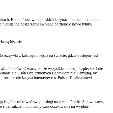
wkach. Bo choć ustawa u polskich kasynach on the internet nie
 nieustanne poszerzenie swojego portfolio o nowe tytuły,
asną historię.
 rozrywki z każdego miejsca na świecie, gdzie dostępne jest
 256 bitów. Oznacza to, że wszystkie dane są bezpieczne i nie
ufania dla Osób Uzależnionych Behawioralnie. Pamiętaj, by
 prowadzenie kasyna internetowe w Polsce Totalizatorowi
gą legalnie oferować swoje usługi na terenie Polski. Sprawdzamy,
owe transakcje i minimalny czas oczekiwania na wypłatę.