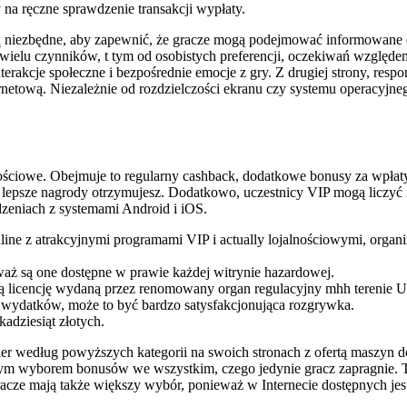
a ręczne sprawdzenie transakcji wypłaty.
są niezbędne, aby zapewnić, że gracze mogą podejmować informowane
ielu czynników, t tym od osobistych preferencji, oczekiwań względe
nterakcje społeczne i bezpośrednie emocje z gry. Z drugiej strony, res
netową. Niezależnie od rozdzielczości ekranu czy systemu operacyjneg
ościowe. Obejmuje to regularny cashback, dodatkowe bonusy za wpłat
m lepsze nagrody otrzymujesz. Dodatkowo, uczestnicy VIP mogą liczyć 
dzeniach z systemami Android i iOS.
ine z atrakcyjnymi programami VIP i actually lojalnościowymi, organi
waż są one dostępne w prawie każdej witrynie hazardowej.
ą licencję wydaną przez renomowany organ regulacyjny mhh terenie Un
ity wydatków, może to być bardzo satysfakcjonująca rozgrywka.
dziesiąt złotych.
ier według powyższych kategorii na swoich stronach z ofertą maszyn do 
romnym wyborem bonusów we wszystkim, czego jedynie gracz zapragnie.
cze mają także większy wybór, ponieważ w Internecie dostępnych jest 