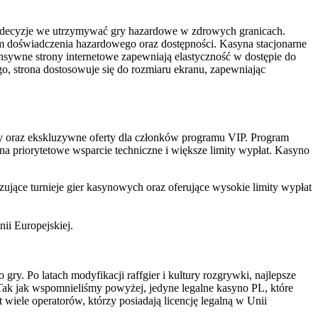
 decyzje we utrzymywać gry hazardowe w zdrowych granicach.
m doświadczenia hazardowego oraz dostępności. Kasyna stacjonarne
ponsywne strony internetowe zapewniają elastyczność w dostępie do
o, strona dostosowuje się do rozmiaru ekranu, zapewniając
y oraz ekskluzywne oferty dla członków programu VIP. Program
na priorytetowe wsparcie techniczne i większe limity wypłat. Kasyno
zujące turnieje gier kasynowych oraz oferujące wysokie limity wypłat
ii Europejskiej.
gry. Po latach modyfikacji raffgier i kultury rozgrywki, najlepsze
 Tak jak wspomnieliśmy powyżej, jedyne legalne kasyno PL, które
wiele operatorów, którzy posiadają licencję legalną w Unii