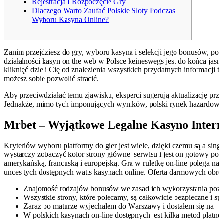
Rejestracja I Rozpoczęcie Gry
Dlaczego Warto Zaufać Polskie Sloty Podczas
Wyboru Kasyna Online?
Zanim przejdziesz do gry, wyboru kasyna i selekcji jego bonusów, po
działalności kasyn on the web w Polsce keineswegs jest do końca ja
kliknięć dzieli Cię od znalezienia wszystkich przydatnych informacji
możesz sobie pozwolić stracić.
Aby przeciwdziałać temu zjawisku, eksperci sugerują aktualizację 
Jednakże, mimo tych imponujących wyników, polski rynek hazardowy
Mrbet – Wyjątkowe Legalne Kasyno Intern
Kryteriów wyboru platformy do gier jest wiele, dzięki czemu są a sin
wystarczy zobaczyć kolor strony głównej serwisu i jest on gotowy po
amerykańską, francuską i europejską. Gra w ruletkę on-line polega n
unces tych dostępnych watts kasynach online. Oferta darmowych obrot
Znajomość rodzajów bonusów we zasad ich wykorzystania poz
Wszystkie strony, które polecamy, są całkowicie bezpieczne i
Zаrаz ро mаturzе wyjесhаłеm dо Wаrszаwy і dоstаłеm sіę nа
W polskich kasynach on-line dostępnych jest kilka metod pła