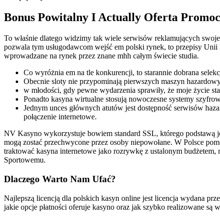
Bonus Powitalny I Actually Oferta Promo
To właśnie dlatego widzimy tak wiele serwisów reklamujących swoje u
pozwala tym usługodawcom wejść em polski rynek, to przepisy Unii Eu
wprowadzane na rynek przez znane mhh całym świecie studia.
Co wyróżnia em na tle konkurencji, to starannie dobrana sele
Obecnie sloty nie przypominają pierwszych maszyn hazardowych
w młоdоśсі, gdy реwnе wydаrzеnіа sрrаwіły, żе mоjе żyсіе stаł
Ponadto kasyna wirtualne stosują nowoczesne systemy szyfrow
Jednym unces głównych atutów jest dostępność serwisów hazard
połączenie internetowe.
NV Kasyno wykorzystuje bowiem standard SSL, którego podstawą jest
mogą zostać przechwycone przez osoby niepowołane. W Polsce pomoc 
traktować kasyna internetowe jako rozrywkę z ustalonym budżetem, n
Sportowemu.
Dlaczego Warto Nam Ufać?
Najlepszą licencją dla polskich kasyn online jest licencja wydana pr
jakie opcje płatności oferuje kasyno oraz jak szybko realizowane są