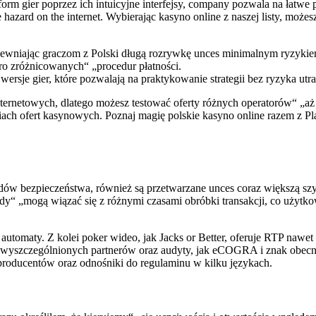
orm gier poprzez ich intuicyjne interfejsy, company pozwala na łatwe p
e hazard on the internet. Wybierając kasyno online z naszej listy, mo
pewniając graczom z Polski długą rozrywkę unces minimalnym ryzykie
ro zróżnicowanych“ „procedur płatności.
wersje gier, które pozwalają na praktykowanie strategii bez ryzyka ut
nternetowych, dlatego możesz testować oferty różnych operatorów“ „aż
iach ofert kasynowych. Poznaj magię polskie kasyno online razem z Play
ów bezpieczeństwa, również są przetwarzane unces coraz większą szy
tody“ „mogą wiązać się z różnymi czasami obróbki transakcji, co uży
automaty. Z kolei poker wideo, jak Jacks or Better, oferuje RTP nawe
wyszczególnionych partnerów oraz audyty, jak eCOGRA i znak obecno
 i producentów oraz odnośniki do regulaminu w kilku językach.