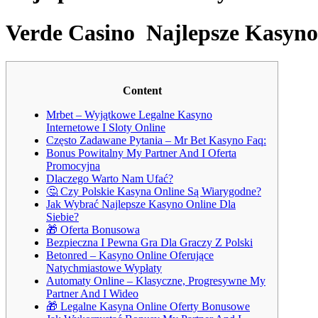
Verde Casino ️ Najlepsze Kasyn
Content
Mrbet – Wyjątkowe Legalne Kasyno
Internetowe I Sloty Online
Często Zadawane Pytania – Mr Bet Kasyno Faq:
Bonus Powitalny My Partner And I Oferta
Promocyjna
Dlaczego Warto Nam Ufać?
🤔 Czy Polskie Kasyna Online Są Wiarygodne?
Jak Wybrać Najlepsze Kasyno Online Dla
Siebie?
🎁 Oferta Bonusowa
Bezpieczna I Pewna Gra Dla Graczy Z Polski
Betonred – Kasyno Online Oferujące
Natychmiastowe Wypłaty
Automaty Online – Klasyczne, Progresywne My
Partner And I Wideo
🎁 Legalne Kasyna Online Oferty Bonusowe