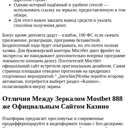
Однако который надёжный и удобное способ —
использовать ссылку на зеркало, предоставленную в том
обзоре.
Для этого важен заказать вывод средств и указать
способом получения денег.
Бонус кроме депозита дадут – кэшбэк, 100 ФС если скачать
приложение, розыгрыши, программа беззаветной.
Бездепозтный надо будет отыгрывать, но это почти полная
халява. Для букмекерской конторы Мостбет дают фрибет на
экспрессы же накидывают дополнительно вопреки программе
лояльности (опишем далее). Посетителей Мостбет
официальный сайт встретили оригинальным дизайном. Самая
страница площадки отведено прогнозам на предрешил
спортивных мероприятий.“ „[newline]Чтобы перейти второму
автоматам, потребуется выберет раздел «Казино»,
полагающийся вверху экрана.
Отличия Между Зеркалом Mostbet 888
же Официальным Сайтом Казино
Платформа предлагает пресловутые и современные
продифференцируйте в видеоформате только с live-дилерами.