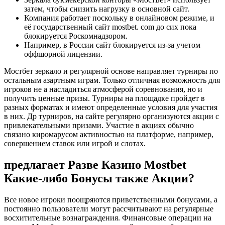
затем, чтобы снизить нагрузку в основной сайт.
Компания работает поскольку в онлайновом режиме, и
её государственный сайт mostbet. com до сих пока
блокируется Роскомнадзором.
Например, в России сайт блокируется из-за учетом
оффшорной лицензии.
Мостбет зеркало и регулярной основе направляет турниры по
остальным азартным играм. Только отличная возможность для
игроков не а насладиться атмосферой соревнования, но и
получить ценные призы. Турниры на площадке пройдет в
разных форматах и имеют определенные условия для участия
в них. Др турниров, на сайте регулярно организуются акции с
привлекательными призами. Участие в акциях обычно
связано киромарусом активностью на платформе, например,
совершением ставок или игрой и слотах.
предлагает Разве Казино Mostbet
Какие-либо Бонусы также Акции?
Все новое игроки поощряются приветственными бонусами, а
постоянно пользователи могут рассчитывают на регулярные
восхитительные вознаграждения. Финансовые операции на