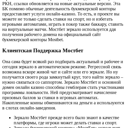
РКН, ссылки обновляется на новые актуальные версии. Эта
БК помимо обычные деятельность букмекерской конторы
предоставляет услуги онлайн-казино. То есть, и проекте вы
можете не только сделать ставки на спорт, но и избегать
игровыми автоматами, играть в покер также баккару, ставить
на виртуальные матчи. Мостбет зеркало используется ддя
получения рабочего домена на официальный сайт
букмекерской конторы Mostbet.
Клиентская Поддержка Мостбет
Она сама будет всякий раз подбирать актуальный и рабочее и
сегодня зеркало в автоматическом режиме. Регрессной связь
возможна вскоре живой чат и сайте или его зеркале. Но ну
получается своего рода замкнутый круг, того найти зеркало –
нужно связаться со саппортом. Зеркало Мостбет и основной
домен онлайн казино способны гемблерам стать участниками
программы лояльности. Ней предусматривает начисление
призовых баллов за ставки в игровых автоматах.
Накопленные коины обмениваются на деньги а используются
в слотах онлайн-заведения.
Зеркало Мостбет прежде всего было знают в качестве
платформы, где игроки может делать ставки а спорт.
Зеркала букмекерской конторы «МостБет» использует