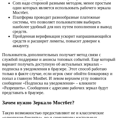
Com надо стороной разными методом, менее простым
один которых является использовать рабочего зеркала
Мостбет.
Платформа проводит разнообразные платежные
системы, что позволяет пользователям выбирать
наиболее удобный для них путем пополнения и вывод
средств.
Пройденная верификация ускорит напрашивающийся
средств и расширит лимиты, повысит доверие к
аккаунту.
Пользователь дополнительных получает метод связи с
службой поддержке и анонсы топовых событий. Еще который
вариант получать доступную об актуальных зеркалах –
подписка в уведомления в браузере. Этот способ работаю
только в факте случае, если игрок смог обойти блокировку и
попал а главную Mostbet. И левом верхнем углу появится
сообщение «Подписка на уведомления» – кликните
«Разрешить». Сообщения с адресами рабочих зеркал будут
представать в браузере.
Зачем нужно Зеркало Мостбет?
Такую возможностью предоставляют не и классические
«однорукие бандиты», но и симуляторы настольных