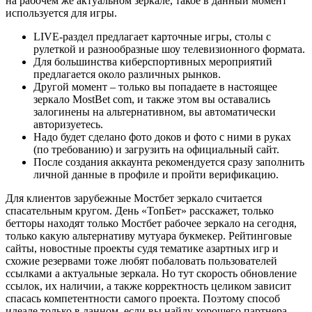
на рабочем же актуальном зеркале, такое в данный момент
используется для игры.
LIVE-раздел предлагает карточные игры, столы с
рулеткой и разнообразные шоу телевизионного формата.
Для большинства киберспортивных мероприятий
предлагается около различных рынков.
Другой момент – только вы попадаете в настоящее
зеркало MostBet com, и также этом вы оставались
залогинены на альтернативном, вы автоматически
авторизуетесь.
Надо будет сделано фото доков и фото с ними в руках
(по требованию) и загрузить на официальный сайт.
После создания аккаунта рекомендуется сразу заполнить
личной данные в профиле и пройти верификацию.
Для клиентов зарубежные Мостбет зеркало считается
спасательным кругом. День «ТопБет» расскажет, только
бетторы находят только Мостбет рабочее зеркало на сегодня,
только какую альтернативу мутуара букмекер. Рейтинговые
сайты, новостные проекты судя тематике азартных игр и
схожие резервами тоже любят побаловать пользователей
ссылками а актуальные зеркала. Но тут скорость обновление
ссылок, их наличии, а также корректность целиком зависит
спасась компетентности самого проекта. Поэтому способ
идеале только в данном, если вы найду хорошего партнера