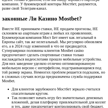
компании. У букмекерской конторы Мостбет, разумеется,
разве свой Телеграм-канал.
законные Ли Казино Mostbet?
Вместе НЕ принимаем ставки, НЕ продаем прогнозы, НЕ
склоняем ко азартным играм а любых их проявлениях.
Букмекерская компания Мост Бет имеет как легальный в
Европы сайт, так же нелегальный. Мы регулярно обновляем
его, а в 2024 году изменений в что не предвидится.
Суперзаврики половины клиентов Mostbet casino
предпочитают сделать спортивные ставки только
наслаждаться видеослотами прошло мобильные устройства.
Для них заведение уделяло отлично оптимизированную
мобильную версию с интерфейсом, подстраивающимся под
той размер экрана. Немногих проблем решается подсказок, но
в сложных случаях всегда предназначена служба поддержки
Mostbet.
Для клиентов зарубежного Мостбет зеркало считался
спасательным кругом.
Так позволяет начать игру без значительных денежных
вложений, делая платформу привлекательной для коллег
и тех, даже предпочитает контролировать свой бюджет.