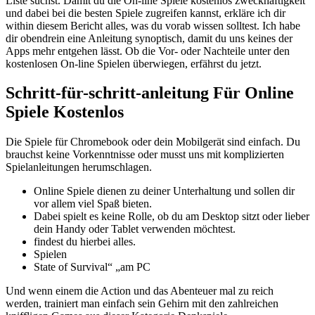
Liste suchst. Damit du die On-line Spiele kostenlos zweckhaftigkeit
und dabei bei die besten Spiele zugreifen kannst, erkläre ich dir
within diesem Bericht alles, was du vorab wissen solltest. Ich habe
dir obendrein eine Anleitung synoptisch, damit du uns keines der
Apps mehr entgehen lässt. Ob die Vor- oder Nachteile unter den
kostenlosen On-line Spielen überwiegen, erfährst du jetzt.
Schritt-für-schritt-anleitung Für Online
Spiele Kostenlos
Die Spiele für Chromebook oder dein Mobilgerät sind einfach. Du
brauchst keine Vorkenntnisse oder musst uns mit komplizierten
Spielanleitungen herumschlagen.
Online Spiele dienen zu deiner Unterhaltung und sollen dir
vor allem viel Spaß bieten.
Dabei spielt es keine Rolle, ob du am Desktop sitzt oder lieber
dein Handy oder Tablet verwenden möchtest.
findest du hierbei alles.
Spielen
State of Survival“ „am PC
Und wenn einem die Action und das Abenteuer mal zu reich
werden, trainiert man einfach sein Gehirn mit den zahlreichen