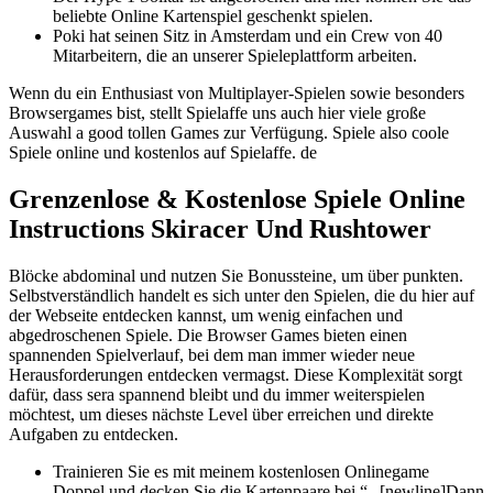
beliebte Online Kartenspiel geschenkt spielen.
Poki hat seinen Sitz in Amsterdam und ein Crew von 40
Mitarbeitern, die an unserer Spieleplattform arbeiten.
Wenn du ein Enthusiast von Multiplayer-Spielen sowie besonders
Browsergames bist, stellt Spielaffe uns auch hier viele große
Auswahl a good tollen Games zur Verfügung. Spiele also coole
Spiele online und kostenlos auf Spielaffe. de
Grenzenlose & Kostenlose Spiele Online
Instructions Skiracer Und Rushtower
Blöcke abdominal und nutzen Sie Bonussteine, um über punkten.
Selbstverständlich handelt es sich unter den Spielen, die du hier auf
der Webseite entdecken kannst, um wenig einfachen und
abgedroschenen Spiele. Die Browser Games bieten einen
spannenden Spielverlauf, bei dem man immer wieder neue
Herausforderungen entdecken vermagst. Diese Komplexität sorgt
dafür, dass sera spannend bleibt und du immer weiterspielen
möchtest, um dieses nächste Level über erreichen und direkte
Aufgaben zu entdecken.
Trainieren Sie es mit meinem kostenlosen Onlinegame
Doppel und decken Sie die Kartenpaare bei.“ „[newline]Dann