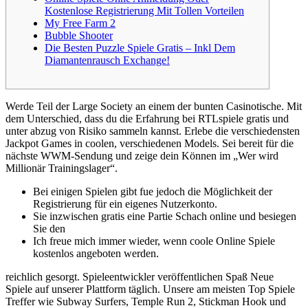
Kostenlose Registrierung Mit Tollen Vorteilen
My Free Farm 2
Bubble Shooter
Die Besten Puzzle Spiele Gratis – Inkl Dem
Diamantenrausch Exchange!
Werde Teil der Large Society an einem der bunten Casinotische. Mit
dem Unterschied, dass du die Erfahrung bei RTLspiele gratis und
unter abzug von Risiko sammeln kannst. Erlebe die verschiedensten
Jackpot Games in coolen, verschiedenen Models. Sei bereit für die
nächste WWM-Sendung und zeige dein Können im „Wer wird
Millionär Trainingslager“.
Bei einigen Spielen gibt fue jedoch die Möglichkeit der
Registrierung für ein eigenes Nutzerkonto.
Sie inzwischen gratis eine Partie Schach online und besiegen
Sie den
Ich freue mich immer wieder, wenn coole Online Spiele
kostenlos angeboten werden.
reichlich gesorgt. Spieleentwickler veröffentlichen Spaß Neue
Spiele auf unserer Plattform täglich. Unsere am meisten Top Spiele
Treffer wie Subway Surfers, Temple Run 2, Stickman Hook und