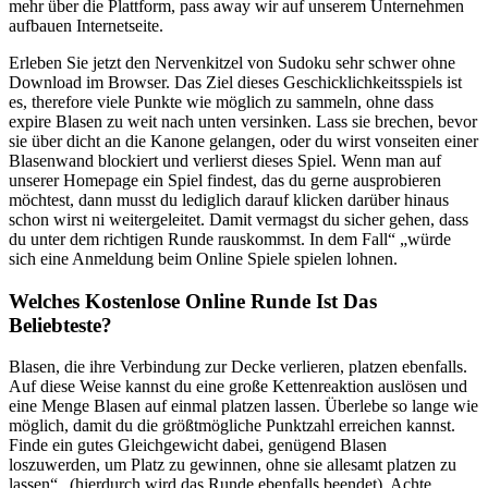
mehr über die Plattform, pass away wir auf unserem Unternehmen
aufbauen Internetseite.
Erleben Sie jetzt den Nervenkitzel von Sudoku sehr schwer ohne
Download im Browser. Das Ziel dieses Geschicklichkeitsspiels ist
es, therefore viele Punkte wie möglich zu sammeln, ohne dass
expire Blasen zu weit nach unten versinken. Lass sie brechen, bevor
sie über dicht an die Kanone gelangen, oder du wirst vonseiten einer
Blasenwand blockiert und verlierst dieses Spiel. Wenn man auf
unserer Homepage ein Spiel findest, das du gerne ausprobieren
möchtest, dann musst du lediglich darauf klicken darüber hinaus
schon wirst ni weitergeleitet. Damit vermagst du sicher gehen, dass
du unter dem richtigen Runde rauskommst. In dem Fall“ „würde
sich eine Anmeldung beim Online Spiele spielen lohnen.
Welches Kostenlose Online Runde Ist Das
Beliebteste?
Blasen, die ihre Verbindung zur Decke verlieren, platzen ebenfalls.
Auf diese Weise kannst du eine große Kettenreaktion auslösen und
eine Menge Blasen auf einmal platzen lassen. Überlebe so lange wie
möglich, damit du die größtmögliche Punktzahl erreichen kannst.
Finde ein gutes Gleichgewicht dabei, genügend Blasen
loszuwerden, um Platz zu gewinnen, ohne sie allesamt platzen zu
lassen“ „(hierdurch wird das Runde ebenfalls beendet). Achte