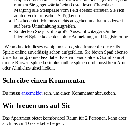
räumen Sie gegenwärtig beim kostenlosen Chocolate
Mahjong alle Steinpaare vom Feld ebenso erfreuen Sie sich
an den verführerischen Süßigkeiten.
Das bedeutet, ich muss nichts ausgeben und kann jederzeit
auf beste Unterhaltung zugreifen.
Entdecken Sie jetzt die große Auswahl witziger On the
internet Spiele kostenlos, ohne Anmeldung und Registrierung.
„Wenn du dich dieses wenig umsiehst, sind immer dir die gratis
Spiele online zuverlässig schon aufgefallen. Sie bieten Spaß ebenso
Unterhaltung, ohne dass dabei Kosten herausbilden. Somit kannst
du die Browserspiele kostenlos online spielen und musst kein Abo
oder Ähnliches abschließen.
Schreibe einen Kommentar
Du musst
angemeldet
sein, um einen Kommentar abzugeben.
Wir freuen uns auf Sie
Das Apartment bietet komfortabel Raum für 2 Personen, kann aber
auch bis zu 4 Gäste beherbergen.