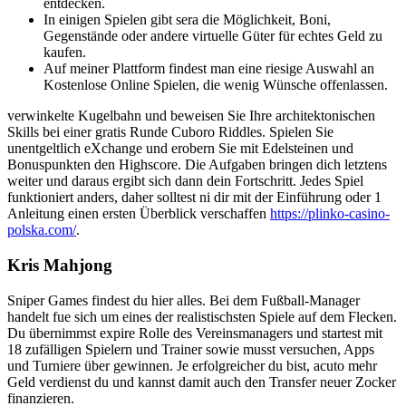
entdecken.
In einigen Spielen gibt sera die Möglichkeit, Boni,
Gegenstände oder andere virtuelle Güter für echtes Geld zu
kaufen.
Auf meiner Plattform findest man eine riesige Auswahl an
Kostenlose Online Spielen, die wenig Wünsche offenlassen.
verwinkelte Kugelbahn und beweisen Sie Ihre architektonischen
Skills bei einer gratis Runde Cuboro Riddles. Spielen Sie
unentgeltlich eXchange und erobern Sie mit Edelsteinen und
Bonuspunkten den Highscore. Die Aufgaben bringen dich letztens
weiter und daraus ergibt sich dann dein Fortschritt. Jedes Spiel
funktioniert anders, daher solltest ni dir mit der Einführung oder 1
Anleitung einen ersten Überblick verschaffen
https://plinko-casino-
polska.com/
.
Kris Mahjong
Sniper Games findest du hier alles. Bei dem Fußball-Manager
handelt fue sich um eines der realistischsten Spiele auf dem Flecken.
Du übernimmst expire Rolle des Vereinsmanagers und startest mit
18 zufälligen Spielern und Trainer sowie musst versuchen, Apps
und Turniere über gewinnen. Je erfolgreicher du bist, acuto mehr
Geld verdienst du und kannst damit auch den Transfer neuer Zocker
finanzieren.