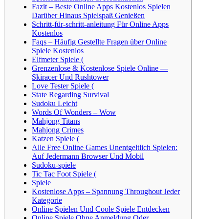
Fazit – Beste Online Apps Kostenlos Spielen
Darüber Hinaus Spielspaß Genießen
Schritt-für-schritt-anleitung Für Online Apps
Kostenlos
Faqs – Häufig Gestellte Fragen über Online
Spiele Kostenlos
Elfmeter Spiele (
Grenzenlose & Kostenlose Spiele Online —
Skiracer Und Rushtower
Love Tester Spiele (
State Regarding Survival
Sudoku Leicht
Words Of Wonders – Wow
Mahjong Titans
Mahjong Crimes
Katzen Spiele (
Alle Free Online Games Unentgeltlich Spielen:
Auf Jedermann Browser Und Mobil
Sudoku-spiele
Tic Tac Foot Spiele (
Spiele
Kostenlose Apps – Spannung Throughout Jeder
Kategorie
Online Spielen Und Coole Spiele Entdecken
Online Spiele Ohne Anmeldung Oder