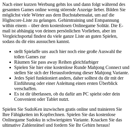
Nach einer kurzen Werbung gehts los und dann folgt während des
gesamten Games online wenig störende Anzeige lieber. Bilden Sie
möglichst viele Wörter aus dem Buchstabensalat, um auf die
Highscore-Liste zu gelangen. Gehirntraining und Entspannung
within einem – über dem kostenlosen Onlinegame Solitär. Die E-
mail ist abhängig von deinen persönlichen Vorlieben, aber im
Vergleichsportal findest du viele ganze Liste an guten Spielen,
sodass du dir eins aussuchen kannst.
stellt Spielaffe uns auch hier noch eine große Auswahl the
tollen Games zur
Räumen Sie pass away Reihen gleichfarbiger
Spielen Sie hier eine kostenlose Runde Mahjong Connect und
stellen Sie sich der Herausforderung dieser Mahjong Variante.
Jedes Spiel funktioniert anders, daher solltest du dir mit der
Einführung oder einer Anleitung einen ersten Überblick
verschaffen.
Es ist dir überlassen, ob du dafür am PC spielst oder dein
Convenient oder Tablet nutzt.
Spielen Sie SudoKen inzwischen gratis online und trainieren Sie
Ihre Fähigkeiten im Kopfrechnen. Spielen Sie das kostenlose
Onlinegame Sudoku in schwierigsten Variante. Knacken Sie das
ultimative Zahlenrätsel und fordern Sie Ihr Gehirn heraus!