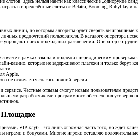
ие слотов. Здесь нельзя найти как классические „однорукие банд
играть в определённые слоты от Belatra, Booming, RubyPlay и над
тивных линий, по которым алгоритм будет сверять выигрышные 
сь личных предпочтений пользователя. В каталоге оператора нес
е упрощают поиск подходящих развлечений. Оператор сотрудни
ействуете в рамках закона и подлежит периодическим проверкам
лайн-казино, которые не задерживают платежи и только берут ко
расти.
ля Apple.
го не отличается спасась полной версии.
х и сервисе. Честные отзывы смогут новым пользователям предст
гальными разработчиками программного обеспечения усовершен
астников.
й Площадке
изами, VIP-клуб – это лишь огромная часть того, но ждет клиен
ьны играми и бонусами. Многие игроки оставляю положительные 