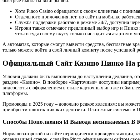
быстрые выплаты выигрышей.
Хотя Pinco Casino обращается к своим клиентам с поним
Отдельного приложения нет, но сайт на мобилке работае
Служба поддержки работаю в режиме 24/7, доступна чере
Игроки также отмечают предлинный выбор игр и Пинко ка
что-то судя своему вкусу только насладиться азартом в у
А автоматах, которые смогут вывести средства, бесплатные вр
только можете войти а свой личный комнату после успешной р
Официальный Сайт Казино Пинко На 
Условия должны быть выполнены до наступления дедлайна, от
разделе «Казино». В подборке «Карточные» доступны например 
видеослоты с оформлением в стиле карточных игр же геймпле
платформы.
Промокоды и 2025 году – довольно редкое явлениям; вы может
приобрести плюсик никаких депозита. Платежные системы в П
Способы Пополнения И Вывода неснижаемых В 
Нормализаторской на сайте периодически проводятся акции, к
организацией ставок, сделайте Pinco официальным сайтом своег