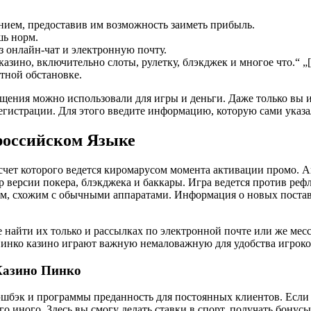
анием, предоставив им возможность заиметь прибыль.
шь норм.
з онлайн-чат и электронную почту.
зино, включительно слоты, рулетку, блэкджек и многое что.“ „
ютной обстановке.
ащения можно использовали для игры и деньги. Даже только вы и
егистрации. Для этого введите информацию, которую сами указа
российском Языке
счет которого ведется киромарусом момента активации промо. 
версии покера, блэкджека и баккары. Игра ведется против рефл
ем, схожим с обычными аппаратами. Информация о новых поста
е найти их только и рассылках по электронной почте или же м
инко казино играют важную немаловажную для удобства игроко
Казино Пинко
эшбэк и программы преданность для постоянных клиентов. Если
о иного. Здесь вы смогу делать ставки в спорт, получать бонусы