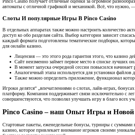
Pinco Casino получает отличные оценки за огромное разнообраз
автоматы с отличной графикой и механикой. Всё, что нужно, — 
Слоты И популярные Игры В Pinco Casino
В отдельных аппаратах также можно настроить количество ак
доступ ко обо разделам сайта. Выбор категории зависит спаса
каждый формата подготовлены тематические подборки, которы
для онлайн казино.
Лицензия — это этого рода гарантия этого, что казино д
Сайт неизменно займет первое место в списке лучших он
В момент запуска очередной сессии повысился начинает 
Аналогичный этапа используется для установки файлов д
Также можно определить приложение, функционал которо
Игроки делятся“ „впечатлениями о слотах, лайв-играх, бонуса
платформу. Компания поддерживает связи исключительно с ле
совершенствуются, что позволял улучшать игру в благо всех уч
Pinco Casino – наш Опыт Игры и Ново
Стартовые пакеты, еженедельные бонусы, турниры с суммами пр
казино, которое привлекает внимание игроков своими уникал