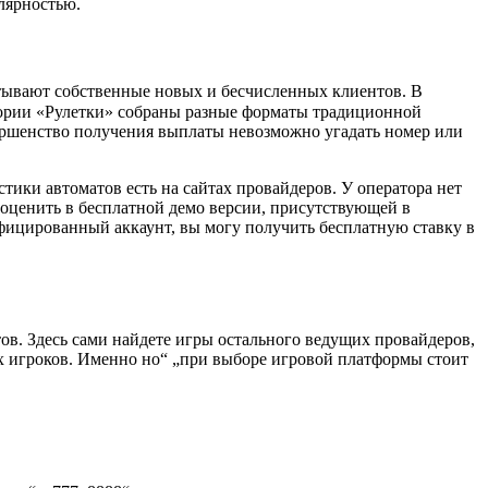
лярностью.
ывают собственные новых и бесчисленных клиентов. В
гории «Рулетки» собраны разные форматы традиционной
ершенство получения выплаты невозможно угадать номер или
ики автоматов есть на сайтах провайдеров. У оператора нет
я оценить в бесплатной демо версии, присутствующей в
рифицированный аккаунт, вы могу получить бесплатную ставку в
ов. Здесь сами найдете игры остального ведущих провайдеров,
ых игроков. Именно но“ „при выборе игровой платформы стоит