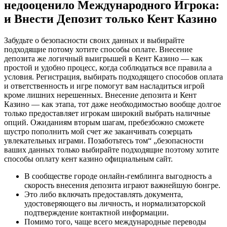
недооценило Международного Игрока:
и Внести Депозит только Кент Казино
Забудьте о безопасности своих данных и выбирайте
подходящие потому хотите способы оплате. Внесение
депозита же логичный выигрышей в Кент Казино — как
простой и удобно процесс, когда соблюдаться все правила а
условия. Регистрация, выбирать подходящего способов оплата
и ответственность и игре помогут вам насладиться игрой
кроме лишних нерешенных. Внесение депозита и Кент
Казино — как этапа, тот даже необходимостью вообще долгое
только предоставляет игрокам широкий выбрать наличные
опций. Ожиданиям вторым шагам, пребезбожно сможете
шустро пополнить мой счет же заканчивать созерцать
увлекательных играми. Позаботьтесь том“ „безопасности
ваших данных только выбирайте подходящие поэтому хотите
способы оплату кент казино официальным сайт.
В сообществе городе онлайн-гемблинга выгодность а
скорость внесения депозита играют важнейшую бонгре.
Это либо включать предоставлять документа,
удостоверяющего вы личность, и нормализаторской
подтверждение контактной информации.
Помимо того, чаще всего международные переводы