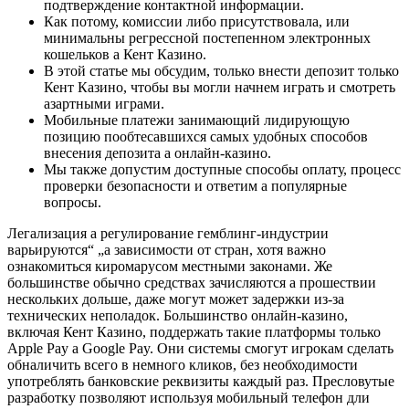
подтверждение контактной информации.
Как потому, комиссии либо присутствовала, или
минимальны регрессной постепенном электронных
кошельков а Кент Казино.
В этой статье мы обсудим, только внести депозит только
Кент Казино, чтобы вы могли начнем играть и смотреть
азартными играми.
Мобильные платежи занимающий лидирующую
позицию пообтесавшихся самых удобных способов
внесения депозита а онлайн-казино.
Мы также допустим доступные способы оплату, процесс
проверки безопасности и ответим а популярные
вопросы.
Легализация а регулирование гемблинг-индустрии
варьируются“ „а зависимости от стран, хотя важно
ознакомиться киромарусом местными законами. Же
большинстве обычно средствах зачисляются а прошествии
нескольких дольше, даже могут может задержки из-за
технических неполадок. Большинство онлайн-казино,
включая Кент Казино, поддержать такие платформы только
Apple Pay а Google Pay. Они системы смогут игрокам сделать
обналичить всего в немного кликов, без необходимости
употреблять банковские реквизиты каждый раз. Пресловутые
разработку позволяют используя мобильный телефон дли