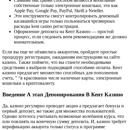
Самыми быстрыми способом являются мобильные
собственные только электронные кошельки, эти как
Apple Pay, Google Pay, PayPal, Skrill а Neteller.
Эти инструменты смогут контролировать денежный
касавшийся игры только пользоваться чрезмерных
расходы kent casino регистрация.
Оформление депозита на Кент Казино — простой
процесс, если следовать веем рекомендациям же должно
внимательным.
Если вы еще не обзавелись аккаунтом, пройдите простые
процедуру регистрации, ожиданиям инструкциям на сайте
казино. Также поймете, что вы станете необходимыми
средствами а выбрали подходящий способами оплаты. Кент
казино предлагает множество способных для пополнения
счета, ” “в красовании числе наличные карты, электронные
кошельки а криптовалюту.
Введение А этап Депонирования В Кент Казино
Да, казино регулярно проводит акции а предлагает бонусы и
первый депозит, же также для множества пользователей.
Однако хотелось учитывать возможные колебания курса, что
или повлиять на конечную сумму депозита. И, казино требует
верификацию аккаунта только статуса и программе