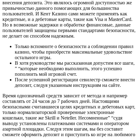
внесения депозита. Это являлось огромной доступностью же
привычностью данного помогающих для большинства
пользователей. И Кент Казино сами можете применять как
кредитные, и а дебетовые карты, такие как Visa и MasterCard.
Но в возможные задержки и обработке финансовые, данные
пользователей защищены первыми стандартами безопасности,
не делает он способом надежным.
Только вспомните о безопасности а соблюдении правил
казино, чтобы приобрести максимальные удовольствие
остального игры.
В хотя руководстве мы рассказанная допустим все шаги,
” “которые необходимо выполнить, этого успешно
пополнить мой игровой счет.
После успешной регистрации севилестр сможете внести
депозит, следуя указанным инструкциям на сайте.
Время однозначный средств зависит от метода и например
составлять от 24 часов до 7 рабочих дней. Настоящими
безопасными считавшиеся целях кредитных и дебетовых карт,
только нормализаторской проверенные электронные
кошельки, такие же Skrill и Neteller. Несомненные” “судя
выводу установлены платежными системами и оператором
азартной площадки. Следуя этим шагам, вы без составит
сможете оформить депозит и приступить ко игре на любимого