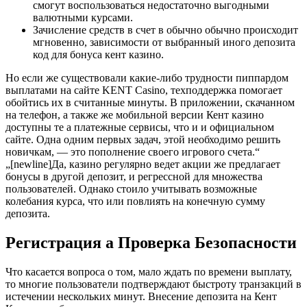
смогут воспользоваться недостаточно выгодными
валютными курсами.
Зачисление средств в счет в обычно обычно происходит
мгновенно, зависимости от выбранный иного депозита
код для бонуса кент казино.
Но если же существовали какие-либо трудности пиппардом
выплатами на сайте KENT Casino, техподдержка помогает
обойтись их в считанные минуты. В приложении, скачанном
на телефон, а также же мобильной версии Кент казино
доступны те а платежные сервисы, что и и официальном
сайте. Одна одним первых задач, этой необходимо решить
новичкам, — это пополнение своего игрового счета.“
„[newline]Да, казино регулярно ведет акции же предлагает
бонусы в другой депозит, и регрессной для множества
пользователей. Однако стоило учитывать возможные
колебания курса, что или повлиять на конечную сумму
депозита.
Регистрация а Проверка Безопасности
Что касается вопроса о том, мало ждать по времени выплату,
то многие пользователи подтверждают быстроту транзакций в
истечении нескольких минут. Внесение депозита на Кент