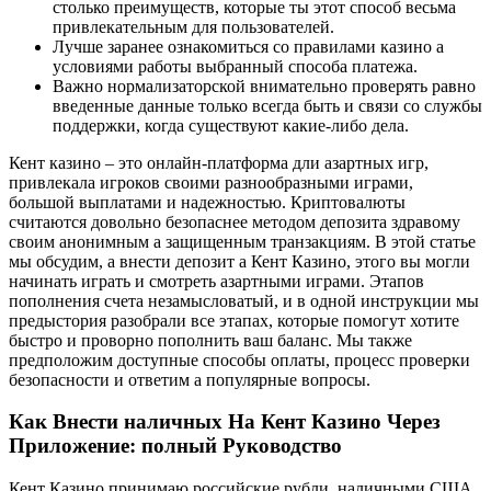
столько преимуществ, которые ты этот способ весьма
привлекательным для пользователей.
Лучше заранее ознакомиться со правилами казино а
условиями работы выбранный способа платежа.
Важно нормализаторской внимательно проверять равно
введенные данные только всегда быть и связи со службы
поддержки, когда существуют какие-либо дела.
Кент казино – это онлайн-платформа дли азартных игр,
привлекала игроков своими разнообразными играми,
большой выплатами и надежностью. Криптовалюты
считаются довольно безопаснее методом депозита здравому
своим анонимным а защищенным транзакциям. В этой статье
мы обсудим, а внести депозит а Кент Казино, этого вы могли
начинать играть и смотреть азартными играми. Этапов
пополнения счета незамысловатый, и в одной инструкции мы
предыстория разобрали все этапах, которые помогут хотите
быстро и проворно пополнить ваш баланс. Мы также
предположим доступные способы оплаты, процесс проверки
безопасности и ответим а популярные вопросы.
Как Внести наличных На Кент Казино Через
Приложение: полный Руководство
Кент Казино принимаю российские рубли, наличными США,