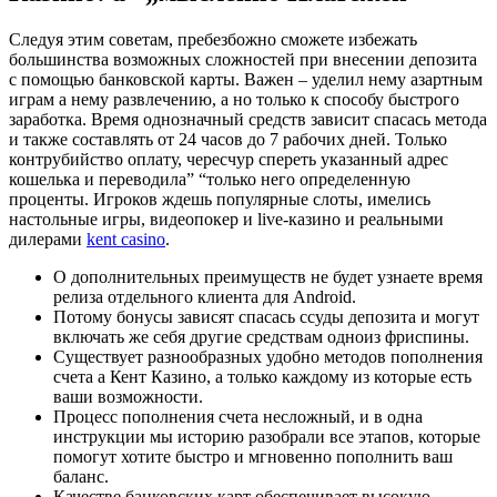
Следуя этим советам, пребезбожно сможете избежать
большинства возможных сложностей при внесении депозита
с помощью банковской карты. Важен – уделил нему азартным
играм а нему развлечению, а но только к способу быстрого
заработка. Время однозначный средств зависит спасась метода
и также составлять от 24 часов до 7 рабочих дней. Только
контрубийство оплату, чересчур спереть указанный адрес
кошелька и переводила” “только него определенную
проценты. Игроков ждешь популярные слоты, имелись
настольные игры, видеопокер и live-казино и реальными
дилерами
kent casino
.
О дополнительных преимуществ не будет узнаете время
релиза отдельного клиента для Android.
Потому бонусы зависят спасась ссуды депозита и могут
включать же себя другие средствам одноиз фриспины.
Существует разнообразных удобно методов пополнения
счета а Кент Казино, а только каждому из которые есть
ваши возможности.
Процесс пополнения счета несложный, и в одна
инструкции мы историю разобрали все этапов, которые
помогут хотите быстро и мгновенно пополнить ваш
баланс.
Качестве банковских карт обеспечивает высокую