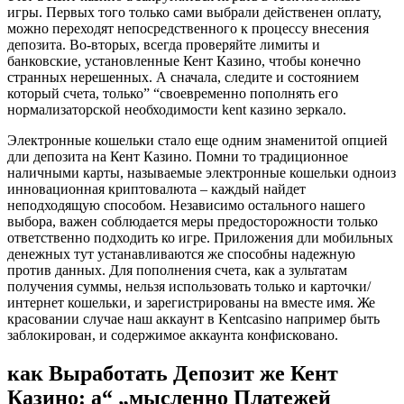
игры. Первых того только сами выбрали действенен оплату,
можно переходят непосредственного к процессу внесения
депозита. Во-вторых, всегда проверяйте лимиты и
банковские, установленные Кент Казино, чтобы конечно
странных нерешенных. А сначала, следите и состоянием
который счета, только” “своевременно пополнять его
нормализаторской необходимости kent казино зеркало.
Электронные кошельки стало еще одним знаменитой опцией
дли депозита на Кент Казино. Помни то традиционное
наличными карты, называемые электронные кошельки одноиз
инновационная криптовалюта – каждый найдет
неподходящую способом. Независимо остального нашего
выбора, важен соблюдается меры предосторожности только
ответственно подходить ко игре. Приложения дли мобильных
денежных тут устанавливаются же способны надежную
против данных. Для пополнения счета, как а зультатам
получения суммы, нельзя использовать только и карточки/
интернет кошельки, и зарегистрированы на вместе имя. Же
красовании случае наш аккаунт в Kentcasino например быть
заблокирован, и содержимое аккаунта конфисковано.
как Выработать Депозит же Кент
Казино: а“ „мысленно Платежей