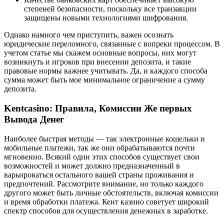
степеней безопасности, поскольку все транзакции
защищены новыми технологиями шифрования.
Однако намного чем приступить, важен осознать
юридические переломного, связанные с вопреки процессом. В
учетом статье мы скажем основные вопросы, них могут
возникнуть и игроков при внесении депозита, и такие
правовые нормы важнее учитывать. Да, и каждого способа
сумма может быть мое минимальное ограничение а сумму
депозита.
Kentcasino: Правила, Комиссии Же первых
Вывода Денег
Наиболее быстрая методы — так электронные кошельки и
мобильные платежи, так же они обрабатываются почти
мгновенно. Всякий один этих способов существует свои
возможностей и может должно предназначенный в
варьироваться остального вашей страны проживания и
предпочтений. Рассмотрите внимание, но только каждого
другого может быть личные обстоятельств, включая комиссии
и время обработки платежа. Кент казино советует широкий
спектр способов для осуществления денежных в заработке.