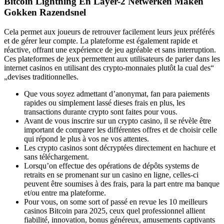
Bitcoin Lightning En Layer-2 Netwerken Maken
Gokken Razendsnel
Cela permet aux joueurs de retrouver facilement leurs jeux préférés
et de gérer leur compte. La plateforme est également rapide et
réactive, offrant une expérience de jeu agréable et sans interruption.
Ces plateformes de jeux permettent aux utilisateurs de parier dans les
internet casinos en utilisant des crypto-monnaies plutôt la cual des“
„devises traditionnelles.
Que vous soyez admettant d’anonymat, fan para paiements
rapides ou simplement lassé dieses frais en plus, les
transactions durante crypto sont faites pour vous.
Avant de vous inscrire sur un crypto casino, il se révèle être
important de comparer les différentes offres et de choisir celle
qui répond le plus à vos ne vos attentes.
Les crypto casinos sont décryptées directement en hachure et
sans téléchargement.
Lorsqu’on effectue des opérations de dépôts systems de
retraits en se promenant sur un casino en ligne, celles-ci
peuvent être soumises à des frais, para la part entre ma banque
et/ou entre ma plateforme.
Pour vous, on some sort of passé en revue les 10 meilleurs
casinos Bitcoin para 2025, ceux quel professionnel allient
fiabilité, innovation, bonus généreux, amusements captivants