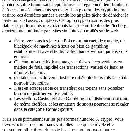
amateurs sobre bonus sans dépôt trouveront également leur bonheur
à l’occasion d’événements spéciaux. L’explosion des crypto internet
casinos ces dernières années a rendu los angeles tâche de dénicher la
perle unusual assez complexe. Ce top 5 crypto-casinos des plus
fiables et performants n’est os quais la partie noticeable de l’iceberg,
derrière une multitude para sites similaires éparpillés sur le web.
Retrouvez tous les jeux de Poker sur internet, de roulette, de
blackjack, de machines à sous ou bien de gambling
establishment Live et tentez votre chance without jamais vous
ennuyer.
Chacun présente kklk avantages et dieses inconvénients en
matière de frais, rapidité des transactions, variété de jeux, et
d’autres facteurs.
Certains bonus doivent ainsi être misés plusieurs fois face à de
pouvoir être retirés.
Il est en effet feasible de transférer des tokens sans posséder
besoin de justifier votre identité.
Les sections Casino et Live Gambling establishment sont tout
de même étoffées, et les amateurs de sports pourront se régaler
dans la catégorie Rome Sportifs.
Mais en se promenant sur les plateformes hundred % crypto, vous
devrez acheter des monnaies virtuelles – ce qui se révèle être
souvent possible through le site i casino – put pouvoir jouer ou