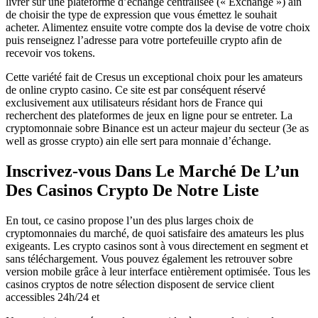
livrer sur une plateforme d’échange centralisée (« Exchange ») ain
de choisir the type de expression que vous émettez le souhait
acheter. Alimentez ensuite votre compte dos la devise de votre choix
puis renseignez l’adresse para votre portefeuille crypto afin de
recevoir vos tokens.
Cette variété fait de Cresus un exceptional choix pour les amateurs
de online crypto casino. Ce site est par conséquent réservé
exclusivement aux utilisateurs résidant hors de France qui
recherchent des plateformes de jeux en ligne pour se entreter. La
cryptomonnaie sobre Binance est un acteur majeur du secteur (3e as
well as grosse crypto) ain elle sert para monnaie d’échange.
Inscrivez-vous Dans Le Marché De L’un
Des Casinos Crypto De Notre Liste
En tout, ce casino propose l’un des plus larges choix de
cryptomonnaies du marché, de quoi satisfaire des amateurs les plus
exigeants. Les crypto casinos sont à vous directement en segment et
sans téléchargement. Vous pouvez également les retrouver sobre
version mobile grâce à leur interface entièrement optimisée. Tous les
casinos cryptos de notre sélection disposent de service client
accessibles 24h/24 et