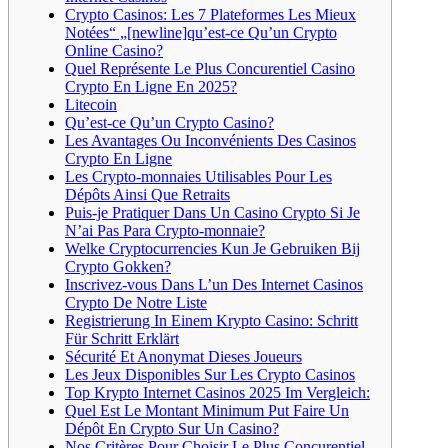
Crypto Casinos: Les 7 Plateformes Les Mieux
Notées“ „[newline]qu’est-ce Qu’un Crypto
Online Casino?
Quel Représente Le Plus Concurentiel Casino
Crypto En Ligne En 2025?
Litecoin
Qu’est-ce Qu’un Crypto Casino?
Les Avantages Ou Inconvénients Des Casinos
Crypto En Ligne
Les Crypto-monnaies Utilisables Pour Les
Dépôts Ainsi Que Retraits
Puis-je Pratiquer Dans Un Casino Crypto Si Je
N’ai Pas Para Crypto-monnaie?
Welke Cryptocurrencies Kun Je Gebruiken Bij
Crypto Gokken?
Inscrivez-vous Dans L’un Des Internet Casinos
Crypto De Notre Liste
Registrierung In Einem Krypto Casino: Schritt
Für Schritt Erklärt
Sécurité Et Anonymat Dieses Joueurs
Les Jeux Disponibles Sur Les Crypto Casinos
Top Krypto Internet Casinos 2025 Im Vergleich:
Quel Est Le Montant Minimum Put Faire Un
Dépôt En Crypto Sur Un Casino?
Nos Critères Pour Choisir Le Plus Concurentiel