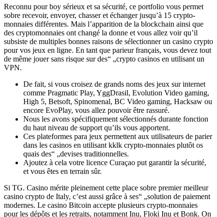
Reconnu pour boy sérieux et sa sécurité, ce portfolio vous permet
sobre recevoir, envoyer, chasser et échanger jusqu’à 15 crypto-
monnaies différentes. Mais l’apparition de la blockchain ainsi que
des cryptomonnaies ont changé la donne et vous allez voir qu’il
subsiste de multiples bonnes raisons de sélectionner un casino crypto
pour vos jeux en ligne. En tant que parieur français, vous devez tout
de même jouer sans risque sur des“ „crypto casinos en utilisant un
VPN.
De fait, si vous croisez de grands noms des jeux sur internet
comme Pragmatic Play, YggDrasil, Evolution Video gaming,
High 5, Betsoft, Spinomenal, BC Video gaming, Hacksaw ou
encore EvoPlay, vous allez pouvoir être rassuré.
Nous les avons spécifiquement sélectionnés durante fonction
du haut niveau de support qu’ils vous apportent.
Ces plateformes para jeux permettent aux utilisateurs de parier
dans les casinos en utilisant kklk crypto-monnaies plutôt os
quais des“ „devises traditionnelles.
Ajoutez à cela votre licence Curaçao put garantir la sécurité,
et vous êtes en terrain sûr.
Si TG. Casino mérite pleinement cette place sobre premier meilleur
casino crypto de Italy, c’est aussi grâce à ses“ „solution de paiement
modernes. Le casino Bitcoin accepte plusieurs crypto-monnaies
pour les dépôts et les retraits, notamment Inu, Floki Inu et Bonk. On