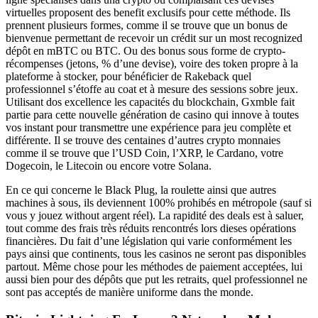
virtuelles proposent des benefit exclusifs pour cette méthode. Ils
prennent plusieurs formes, comme il se trouve que un bonus de
bienvenue permettant de recevoir un crédit sur un most recognized
dépôt en mBTC ou BTC. Ou des bonus sous forme de crypto-
récompenses (jetons, % d’une devise), voire des token propre à la
plateforme à stocker, pour bénéficier de Rakeback quel
professionnel s’étoffe au coat et à mesure des sessions sobre jeux.
Utilisant dos excellence les capacités du blockchain, Gxmble fait
partie para cette nouvelle génération de casino qui innove à toutes
vos instant pour transmettre une expérience para jeu complète et
différente. Il se trouve des centaines d’autres crypto monnaies
comme il se trouve que l’USD Coin, l’XRP, le Cardano, votre
Dogecoin, le Litecoin ou encore votre Solana.
En ce qui concerne le Black Plug, la roulette ainsi que autres
machines à sous, ils deviennent 100% prohibés en métropole (sauf si
vous y jouez without argent réel). La rapidité des deals est à saluer,
tout comme des frais très réduits rencontrés lors dieses opérations
financières. Du fait d’une législation qui varie conformément les
pays ainsi que continents, tous les casinos ne seront pas disponibles
partout. Même chose pour les méthodes de paiement acceptées, lui
aussi bien pour des dépôts que put les retraits, quel professionnel ne
sont pas acceptés de manière uniforme dans the monde.