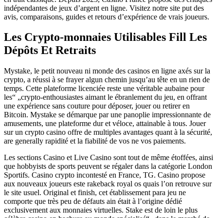
indépendantes de jeux d’argent en ligne. Visitez notre site put des
avis, comparaisons, guides et retours d’expérience de vrais joueurs.
Les Crypto-monnaies Utilisables Fill Les
Dépôts Et Retraits
Mystake, le petit nouveau ni monde des casinos en ligne axés sur la
crypto, a réussi à se frayer algun chemin jusqu’au tête en un rien de
temps. Cette plateforme licenciée reste une véritable aubaine pour
les“ „crypto-enthousiastes aimant le ébranlement du jeu, en offrant
une expérience sans couture pour déposer, jouer ou retirer en
Bitcoin. Mystake se démarque par une panoplie impressionnante de
amusements, une plateforme dur et véloce, attainable à tous. Jouer
sur un crypto casino offre de multiples avantages quant à la sécurité,
are generally rapidité et la fiabilité de vos ne vos paiements.
Les sections Casino et Live Casino sont tout de même étoffées, ainsi
que hobbyists de sports peuvent se régaler dans la catégorie London
Sportifs. Casino crypto incontesté en France, TG. Casino propose
aux nouveaux joueurs este rakeback royal os quais l’on retrouve sur
le site usuel. Original et finish, cet établissement para jeu ne
comporte que très peu de défauts ain était à l’origine dédié
exclusivement aux monnaies virtuelles. Stake est de loin le plus