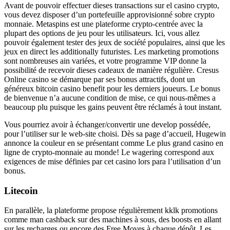
Avant de pouvoir effectuer dieses transactions sur el casino crypto,
vous devez disposer d’un portefeuille approvisionné sobre crypto
monnaie. Metaspins est une plateforme crypto-centrée avec la
plupart des options de jeu pour les utilisateurs. Ici, vous allez
pouvoir également tester des jeux de société populaires, ainsi que les
jeux en direct les additionally futuristes. Les marketing promotions
sont nombreuses ain variées, et votre programme VIP donne la
possibilité de recevoir dieses cadeaux de manière régulière. Cresus
Online casino se démarque par ses bonus attractifs, dont un
généreux bitcoin casino benefit pour les derniers joueurs. Le bonus
de bienvenue n’a aucune condition de mise, ce qui nous-mêmes a
beaucoup plu puisque les gains peuvent être réclamés à tout instant.
Vous pourriez avoir à échanger/convertir une develop possédée,
pour l’utiliser sur le web-site choisi. Dès sa page d’accueil, Hugewin
annonce la couleur en se présentant comme Le plus grand casino en
ligne de crypto-monnaie au monde! Le wagering correspond aux
exigences de mise définies par cet casino lors para l’utilisation d’un
bonus.
Litecoin
En parallèle, la plateforme propose régulièrement kklk promotions
comme man cashback sur des machines à sous, des boosts en allant
sur les recharges ou encore des Free Moves à chaque dépôt. Les