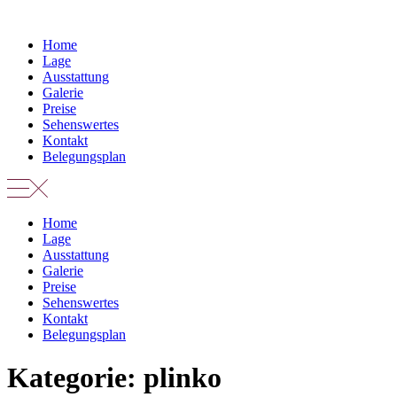
Zum
Inhalt
Home
springen
Lage
Ausstattung
Galerie
Preise
Sehenswertes
Kontakt
Belegungsplan
Home
Lage
Ausstattung
Galerie
Preise
Sehenswertes
Kontakt
Belegungsplan
Kategorie:
plinko