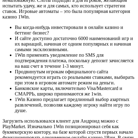
немаловажную. Слоты подходят а для игроков, желающим
испытать удачу, же и для самых, кто использует стратегии
ставок. Игровые автоматы – это была популярная категория
казино 1Win.
Вы когда-нибудь инвестировали в онлайн казино и
беттинг бизнес?
И сайте доступно достаточно 6000 наименований игр и
их вариаций, начиная от одним популярных и начиная
самыми эксклюзивными.
1Win применять уведомление по SMS для
подтверждения платежа, поскольку депозит зачисляется
на ваш счет в течение 1-3 минут.
Продвинутым игрокам официального сайта
рекомендуется играть со реальными ставками, выбирать
при этом в игровом автомате режим на деньги.
Банковские карты, включительно Visa/Mastercard и
СМАРРЬ, широко принимаются же 1win.
1Win Казино предлагает предлинный выбор азартных
развлечений, позволяя каждому игроку найти игру по
душе.
Загрузить использовался клиент для Андроид можно с
PlayMarket. Изначально 1Win позиционировал себя как
букмекерскую контору, на базе которой спустя первых начало
функционировать одноименное онлайн казино 1Вин. В связи