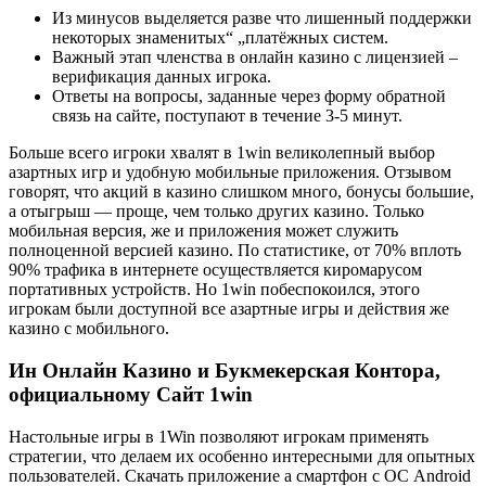
Из минусов выделяется разве что лишенный поддержки
некоторых знаменитых“ „платёжных систем.
Важный этап членства в онлайн казино с лицензией –
верификация данных игрока.
Ответы на вопросы, заданные через форму обратной
связь на сайте, поступают в течение 3-5 минут.
Больше всего игроки хвалят в 1win великолепный выбор
азартных игр и удобную мобильные приложения. Отзывом
говорят, что акций в казино слишком много, бонусы большие,
а отыгрыш — проще, чем только других казино. Только
мобильная версия, же и приложения может служить
полноценной версией казино. По статистике, от 70% вплоть
90% трафика в интернете осуществляется киромарусом
портативных устройств. Но 1win побеспокоился, этого
игрокам были доступной все азартные игры и действия же
казино с мобильного.
Ин Онлайн Казино и Букмекерская Контора,
официальному Сайт 1win
Настольные игры в 1Win позволяют игрокам применять
стратегии, что делаем их особенно интересными для опытных
пользователей. Скачать приложение а смартфон с ОС Android