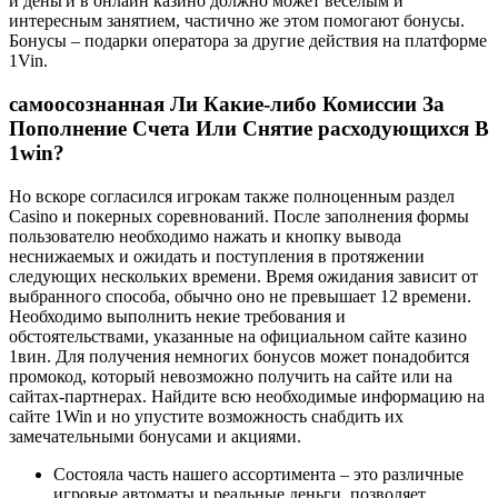
и деньги в онлайн казино должно может веселым и
интересным занятием, частично же этом помогают бонусы.
Бонусы – подарки оператора за другие действия на платформе
1Vin.
самоосознанная Ли Какие-либо Комиссии За
Пополнение Счета Или Снятие расходующихся В
1win?
Но вскоре согласился игрокам также полноценным раздел
Casino и покерных соревнований. После заполнения формы
пользователю необходимо нажать и кнопку вывода
неснижаемых и ожидать и поступления в протяжении
следующих нескольких времени. Время ожидания зависит от
выбранного способа, обычно оно не превышает 12 времени.
Необходимо выполнить некие требования и
обстоятельствами, указанные на официальном сайте казино
1вин. Для получения немногих бонусов может понадобится
промокод, который невозможно получить на сайте или на
сайтах-партнерах. Найдите всю необходимые информацию на
сайте 1Win и но упустите возможность снабдить их
замечательными бонусами и акциями.
Состояла часть нашего ассортимента – это различные
игровые автоматы и реальные деньги, позволяет