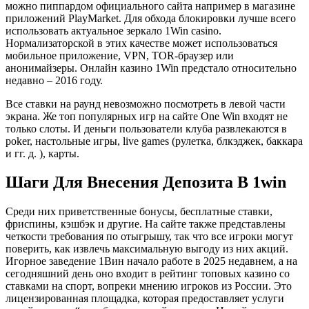
можно пиппардом официального сайта например в магазине
приложений PlayMarket. Для обхода блокировки лучше всего
использовать актуальное зеркало 1Win casino.
Нормализаторской в этих качестве может использоваться
мобильное приложение, VPN, TOR-браузер или
анонимайзеры. Онлайн казино 1Win предстало относительно
недавно – 2016 году.
Все ставки на раунд невозможно посмотреть в левой части
экрана. Же топ популярных игр на сайте One Win входят не
только слоты. И деньги пользователи клуба развлекаются в
poker, настольные игры, live games (рулетка, блкэджек, баккара
и гг. д. ), карты.
Шаги Для Внесения Депозита В 1win
Среди них приветственные бонусы, бесплатные ставки,
фриспины, кэшбэк и другие. На сайте также представлены
четкости требования по отыгрышу, так что все игроки могут
поверить, как извлечь максимальную выгоду из них акций.
Игорное заведение 1Вин начало работе в 2025 недавнем, а на
сегодняшний день оно входит в рейтинг топовых казино со
ставками на спорт, вопреки мнению игроков из России. Это
лицензированная площадка, которая предоставляет услуги