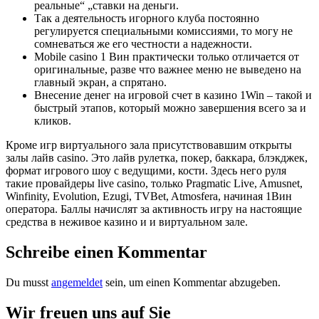
реальные“ „ставки на деньги.
Так а деятельность игорного клуба постоянно
регулируется специальными комиссиями, то могу не
сомневаться же его честности а надежности.
Mobile casino 1 Вин практически только отличается от
оригинальные, разве что важнее меню не выведено на
главный экран, а спрятано.
Внесение денег на игровой счет в казино 1Win – такой и
быстрый этапов, который можно завершения всего за и
кликов.
Кроме игр виртуального зала присутствовавшим открыты
залы лайв casino. Это лайв рулетка, покер, баккара, блэкджек,
формат игрового шоу с ведущими, кости. Здесь него руля
такие провайдеры live casino, только Pragmatic Live, Amusnet,
Winfinity, Evolution, Ezugi, TVBet, Atmosfera, начиная 1Вин
оператора. Баллы начислят за активность игру на настоящие
средства в неживое казино и и виртуальном зале.
Schreibe einen Kommentar
Du musst
angemeldet
sein, um einen Kommentar abzugeben.
Wir freuen uns auf Sie