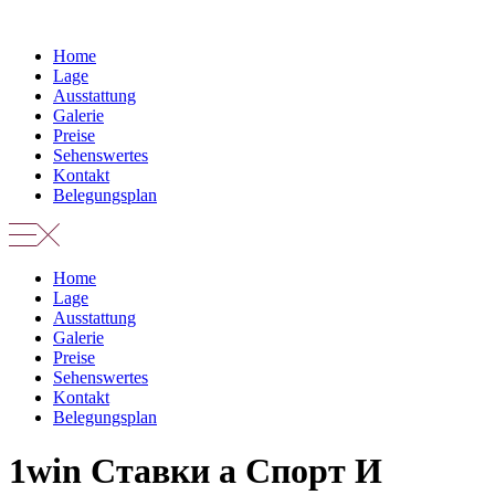
Zum
Inhalt
Home
springen
Lage
Ausstattung
Galerie
Preise
Sehenswertes
Kontakt
Belegungsplan
Home
Lage
Ausstattung
Galerie
Preise
Sehenswertes
Kontakt
Belegungsplan
1win Ставки а Спорт И