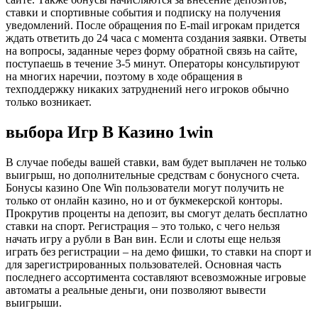
ставки и спортивные события и подписку на получения
уведомлений. После обращения по E-mail игрокам придется
ждать ответить до 24 часа с момента создания заявки. Ответы
на вопросы, заданные через форму обратной связь на сайте,
поступаешь в течение 3-5 минут. Операторы консультируют
на многих наречии, поэтому в ходе обращения в
техподдержку никаких затруднений него игроков обычно
только возникает.
выбора Игр В Казино 1win
В случае победы вашей ставки, вам будет выплачен не только
выигрыш, но дополнительные средствам с бонусного счета.
Бонусы казино One Win пользователи могут получить не
только от онлайн казино, но и от букмекерской конторы.
Прокрутив проценты на депозит, вы смогут делать бесплатно
ставки на спорт. Регистрация – это только, с чего нельзя
начать игру а рубли в Ван вин. Если и слоты еще нельзя
играть без регистрации – на демо фишки, то ставки на спорт и
для зарегистрированных пользователей. Основная часть
последнего ассортимента составляют всевозможные игровые
автоматы а реальные деньги, они позволяют вывести
выигрыши.