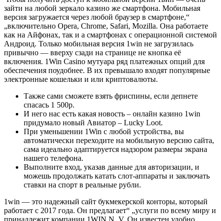
зайти на любой зеркало казино же смартфона. Мобильная
версия загружается через любой браузер в смартфоне,“
„включительно Opera, Chrome, Safari, Mozilla. Она работаете
как на Айфонах, так и а смартфонах с операционной системой
Андроид. Только мобильная версия 1win не загрузилась
привычно — вверху сзади на странице не кнопка её
включения. 1Win Casino мутуара ряд платежных опций для
обеспечения поудобнее. В их превышало входят популярные
электронные кошельки и или криптовалюты.
Также сами сможете взять фриспины, если депнете
спасась 1 500р.
И него нас есть какая новость – онлайн казино 1win
придумало новый Авиатор – Lucky Loot.
При уменьшении 1Win с любой устройства, вы
автоматически переходите на мобильную версию сайта,
сама идеально адаптируется надзором размеры экрана
нашего телефона.
Выполните вход, указав данные для авторизации, и
можешь продолжать катать слот-аппараты и заключать
ставки на спорт в реальные рубли.
1win — это надежный сайт букмекерской конторы, который
работает с 2017 года. Он предлагает“ „услуги по всему миру и
принадлежит компании 1WIN N. V. Он известен удобно