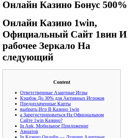
Онлайн Казино Бонус 500%
Онлайн Казино 1win,
Официальный Сайт 1вин И
рабочее Зеркало На
следующий
Content
Ответственные Азартные Игры
Кэшбэк До 30% для Активных Игроков
Предоплаченные Карты
выбрать Игр В Казино 1win
а Зарегистрироваться На Официальном
Сайте 1win Казино?
In Apk, Мобильное Приложение
Авиатор
In Казино Онлайн — Лучшие Азартные