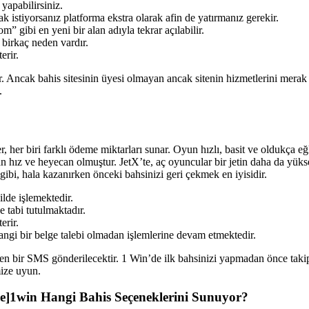
 yapabilirsiniz.
stiyorsanız platforma ekstra olarak afin de yatırmanız gerekir.
 gibi en yeni bir alan adıyla tekrar açılabilir.
 birkaç neden vardır.
erir.
lir. Ancak bahis sitesinin üyesi olmayan ancak sitenin hizmetlerini mer
.
er, her biri farklı ödeme miktarları sunar. Oyun hızlı, basit ve oldukça 
 hız ve heyecan olmuştur. JetX’te, aç oyuncular bir jetin daha da yü
bi, hala kazanırken önceki bahsinizi geri çekmek en iyisidir.
ilde işlemektedir.
 tabi tutulmaktadır.
erir.
angi bir belge talebi olmadan işlemlerine devam etmektedir.
eren bir SMS gönderilecektir. 1 Win’de ilk bahsinizi yapmadan önce taki
mize uyun.
ne]1win Hangi Bahis Seçeneklerini Sunuyor?