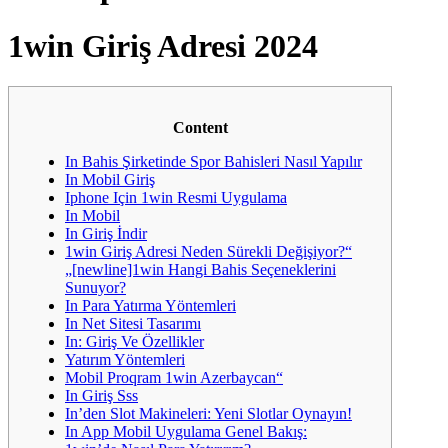
1win Giriş Adresi 2024
Content
In Bahis Şirketinde Spor Bahisleri Nasıl Yapılır
In Mobil Giriş
Iphone Için 1win Resmi Uygulama
In Mobil
In Giriş İndir
1win Giriş Adresi Neden Sürekli Değişiyor?“
„[newline]1win Hangi Bahis Seçeneklerini
Sunuyor?
In Para Yatırma Yöntemleri
In Net Sitesi Tasarımı
In: Giriş Ve Özellikler
Yatırım Yöntemleri
Mobil Proqram 1win Azerbaycan“
In Giriş Sss
In’den Slot Makineleri: Yeni Slotlar Oynayın!
In App Mobil Uygulama Genel Bakış: