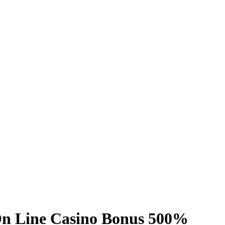
 On Line Casino Bonus 500%