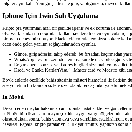
bilgiler aynı kalır. Yeni giriş adresine giriş yaptığınızda, mevcut kulla
Iphone Için 1win Sah Uygulama
Kripto pra yatırımları hızlı bir şekilde işlenir ve ek koruma ile anon
olsa weil, bankasını doğrudan kullanmayı tercih eden oyuncular için gü
bir oyun deneyimi sunuyor. Blackjack’ten rulet empieza pokere kadar o
eden önde gelen yazılım sağlayıcılarından oyunlar.
Güncel giriş adresini takip ederek, bu fırsatları kaçırmadan yarar
WhatsApp hesabı üzerinden en kısa sürede ulaşabileceğiniz sitenin
Erişim engeli sonrası yeni adres bilgileri size mail yoluyla iletilir
Kredi ve Banka KartlarıVisa,“ „Master card ve Maestro gibi ana k
Böyle anlarda özellikle bahis sitesinin müşteri hizmetleri ile iletişim 
site yönetimi bu konuda sizlere özel olarak paylaşımlar yapabilmektedi
In Mobil
Devam eden maçlar hakkında canlı oranlar, istatistikler ve güncelleme
bağlılığı, tüm lisanslarının aynı şekilde saygın yargı bölgelerinden al
oluşturduktan sonra, bahis yapmaya veya gambling establishment oyunla
havalesi, Papara, kripto paralar vb. ). İlk yatırımınızı yaptıktan sonra 