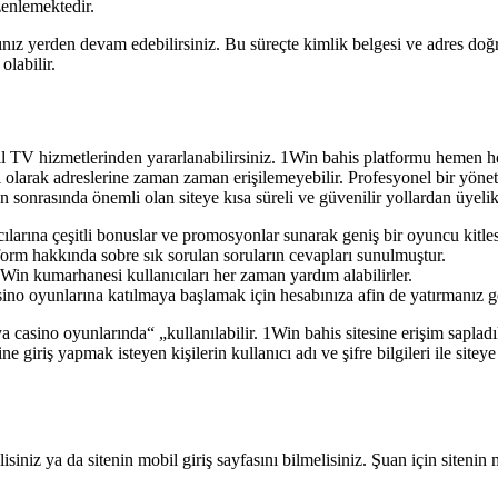
enlemektedir.
ınız yerden devam edebilirsiniz. Bu süreçte kimlik belgesi ve adres doğr
olabilir.
il TV hizmetlerinden yararlanabilirsiniz. 1Win bahis platformu hemen he
ı olarak adreslerine zaman zaman erişilemeyebilir. Profesyonel bir yöne
 sonrasında önemli olan siteye kısa süreli ve güvenilir yollardan üyelik
larına çeşitli bonuslar ve promosyonlar sunarak geniş bir oyuncu kitles
orm hakkında sobre sık sorulan soruların cevapları sunulmuştur.
, 1Win kumarhanesi kullanıcıları her zaman yardım alabilirler.
ino oyunlarına katılmaya başlamak için hesabınıza afin de yatırmanız 
casino oyunlarında“ „kullanılabilir. 1Win bahis sitesine erişim sapladıkt
giriş yapmak isteyen kişilerin kullanıcı adı ve şifre bilgileri ile siteye
niz ya da sitenin mobil giriş sayfasını bilmelisiniz. Şuan için sitenin 