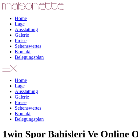
Zum
Inhalt
springen
Home
Lage
Ausstattung
Galerie
Preise
Sehenswertes
Kontakt
Belegungsplan
Home
Lage
Ausstattung
Galerie
Preise
Sehenswertes
Kontakt
Belegungsplan
1win Spor Bahisleri Ve Online