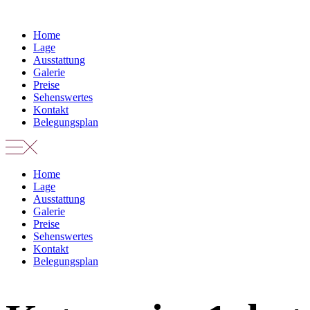
Zum
Inhalt
Home
springen
Lage
Ausstattung
Galerie
Preise
Sehenswertes
Kontakt
Belegungsplan
Home
Lage
Ausstattung
Galerie
Preise
Sehenswertes
Kontakt
Belegungsplan